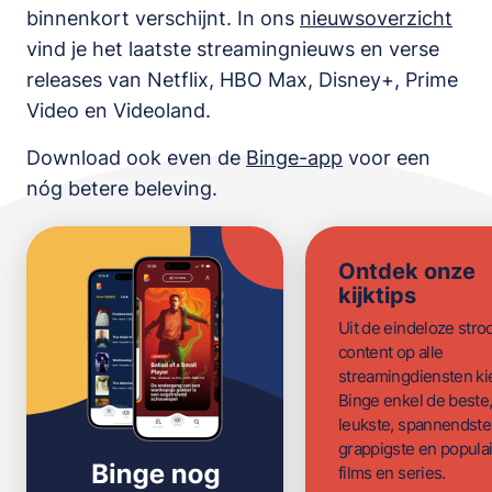
binnenkort verschijnt. In ons
nieuwsoverzicht
vind je het laatste streamingnieuws en verse
releases van
Netflix, HBO Max, Disney+, Prime
Video en Videoland
.
Download ook even de
Binge-app
voor een
nóg betere beleving.
Ontdek onze
kijktips
Uit de eindeloze str
content op alle
streamingdiensten ki
Binge enkel de beste
leukste, spannendste
grappigste en populai
films en series.