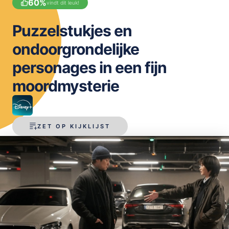
60
%
vindt dit leuk!
OPSLAAN
Puzzelstukjes en
ondoorgrondelijke
personages in een fijn
moordmysterie
ZET OP KIJKLIJST