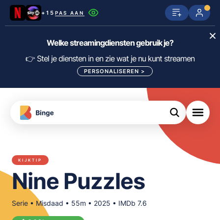
+15
PAS AAN
Netflix
SkyShowtime
Prime Video
Welke streamingdiensten gebruik je?
ijn
nge
Disney+
Videoland
HBO Max
👉 Stel je diensten in en zie wat je nu kunt streamen
PERSONALISEREN
>
NPO Start
Apple TV+
NLZIET
tips
Viaplay
Pathé Thuis
Apple TV
jsten
uws
Film1
Lumière
KIJK
KIJKTIP
meJane
Canal+
Nine Puzzles
Download
de
FILTER FILMS EN SERIES OP MIJN
Binge
DIENSTEN
App
Serie • Misdaad • 55m • 2025 • IMDb 7.6
ALLES/NIETS SELECTEREN