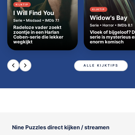
KIJKTIP
KIJKTIP
I Will Find You
Widow's Bay
Serie • Misdaad • IMDb 7.1
Serie • Horror • IMDb 8.1
Radeloze vader zoekt
zoontje in een Harlan
Vloek of bijgeloof? 
Coben-serie die lekker
serie is mysterieus e
wegkijkt
enorm komisch
ALLE KIJKTIPS
Nine Puzzles direct kijken / streamen