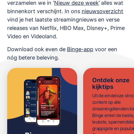
verzamelen we in ‘
Nieuw deze week
’ alles wat
binnenkort verschijnt. In ons
nieuwsoverzicht
vind je het laatste streamingnieuws en verse
releases van
Netflix, HBO Max, Disney+, Prime
Video en Videoland
.
Download ook even de
Binge-app
voor een
nóg betere beleving.
Ontdek onze
kijktips
Uit de eindeloze str
content op alle
streamingdiensten ki
Binge enkel de beste
leukste, spannendste
grappigste en populai