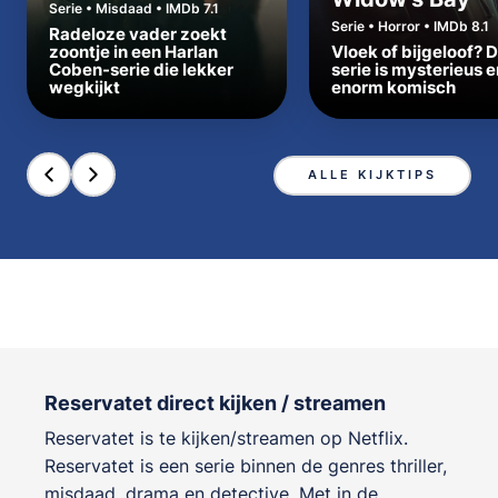
Serie • Misdaad • IMDb 7.1
Serie • Horror • IMDb 8.1
Radeloze vader zoekt
zoontje in een Harlan
Vloek of bijgeloof? 
Coben-serie die lekker
serie is mysterieus e
wegkijkt
enorm komisch
ALLE KIJKTIPS
Reservatet direct kijken / streamen
Reservatet is te kijken/streamen op Netflix.
Reservatet is een serie binnen de genres
thriller,
misdaad, drama en detective
. Met in de