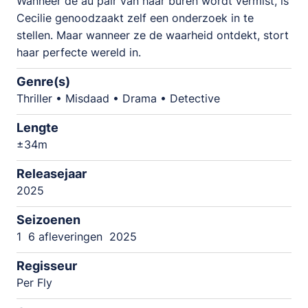
Wanneer de au pair van haar buren wordt vermist, is
Cecilie genoodzaakt zelf een onderzoek in te
stellen. Maar wanneer ze de waarheid ontdekt, stort
haar perfecte wereld in.
Genre(s)
Thriller • Misdaad • Drama • Detective
Lengte
±34m
Releasejaar
2025
Seizoenen
1
6 afleveringen
2025
Regisseur
Per Fly