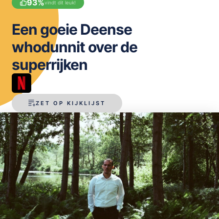
93
%
vindt dit leuk!
OPSLAAN
Een goeie Deense
whodunnit over de
superrijken
ZET OP KIJKLIJST