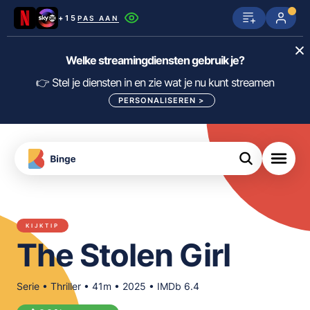
+15
PAS AAN
Netflix
SkyShowtime
Prime Video
Welke streamingdiensten gebruik je?
ijn
nge
Disney+
Videoland
HBO Max
👉 Stel je diensten in en zie wat je nu kunt streamen
PERSONALISEREN
>
NPO Start
Apple TV+
NLZIET
tips
Viaplay
Pathé Thuis
Apple TV
jsten
uws
Film1
Lumière
KIJK
KIJKTIP
meJane
Canal+
The Stolen Girl
Download
de
FILTER FILMS EN SERIES OP MIJN
Binge
DIENSTEN
App
Serie • Thriller • 41m • 2025 • IMDb 6.4
ALLES/NIETS SELECTEREN