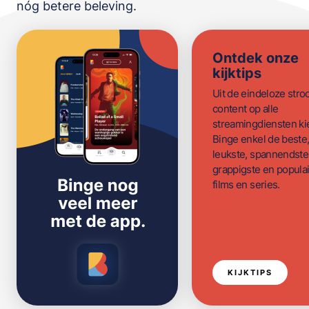
nóg betere beleving.
Ontdek onze
kijktips
Uit de eindeloze str
content op alle
streamingdiensten ki
Binge enkel de beste
leukste, spannendste
grappigste en populai
films en series.
KIJKTIPS