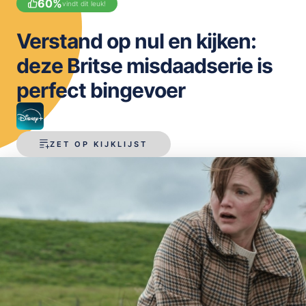
60
%
vindt dit leuk!
OPSLAAN
Verstand op nul en kijken:
deze Britse misdaadserie is
perfect bingevoer
ZET OP KIJKLIJST