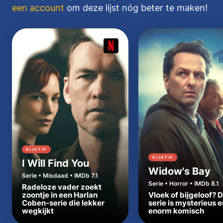
een account
om deze lijst nóg beter te maken!
KIJKTIP
KIJKTIP
I Will Find You
Widow's Bay
Serie • Misdaad • IMDb 7.1
Serie • Horror • IMDb 8.1
Radeloze vader zoekt
zoontje in een Harlan
Vloek of bijgeloof? 
Coben-serie die lekker
serie is mysterieus e
wegkijkt
enorm komisch