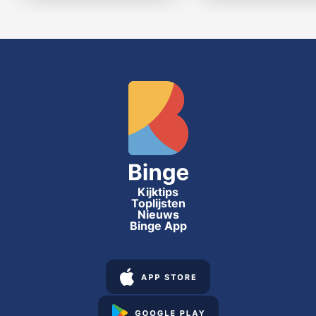
Kijktips
Toplijsten
Nieuws
Binge App