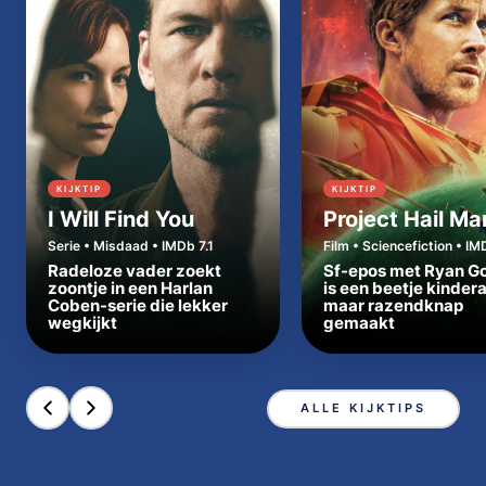
KIJKTIP
KIJKTIP
I Will Find You
Project Hail Ma
Serie • Misdaad • IMDb 7.1
Film • Sciencefiction • IM
Radeloze vader zoekt
Sf-epos met Ryan Go
zoontje in een Harlan
is een beetje kinder
Coben-serie die lekker
maar razendknap
wegkijkt
gemaakt
ALLE KIJKTIPS