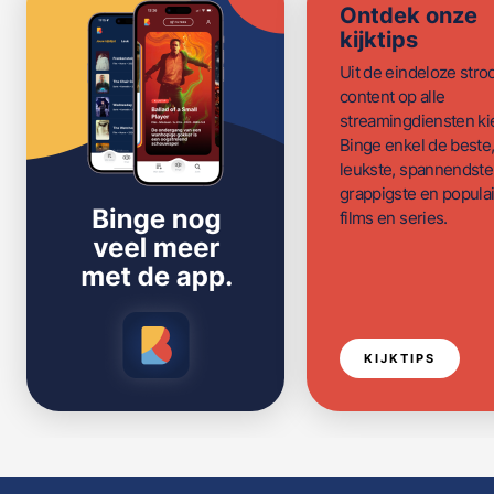
Ontdek onze
kijktips
Uit de eindeloze str
content op alle
streamingdiensten ki
Binge enkel de beste
leukste, spannendste
grappigste en populai
films en series.
KIJKTIPS