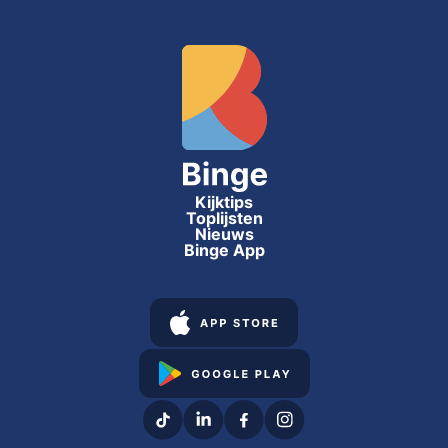
Kijktips
Toplijsten
Nieuws
Binge App