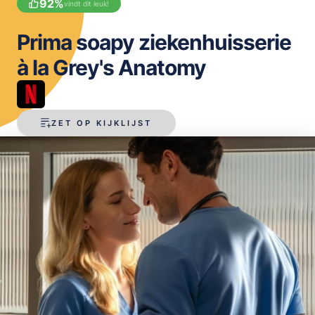
92
%
vindt dit leuk!
OPSLAAN
Prima soapy ziekenhuisserie
à la Grey's Anatomy
ZET OP KIJKLIJST