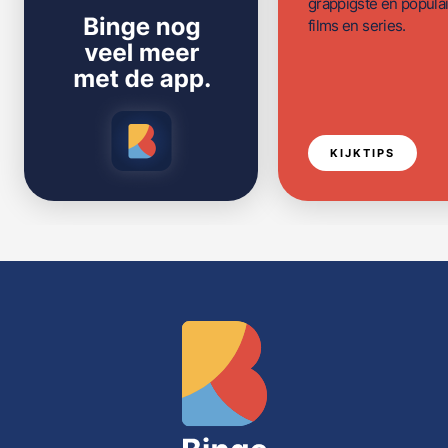
grappigste en populai
films en series.
KIJKTIPS