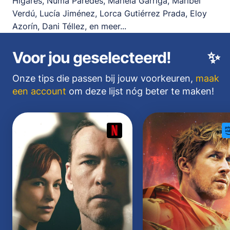
Higares, Numa Paredes, Mariela Garriga, Maribel
Verdú, Lucía Jiménez, Lorca Gutiérrez Prada, Eloy
Azorín, Dani Téllez, en meer...
Voor jou geselecteerd!
✨
Onze tips die passen bij jouw voorkeuren,
maak
een account
om deze lijst nóg beter te maken!