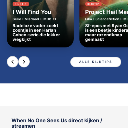
KIJKTIP
KIJKTIP
I Will Find You
Project Hail Ma
Serie • Misdaad • IMDb 7.1
Film • Sciencefiction • IM
Radeloze vader zoekt
Sf-epos met Ryan Go
zoontje in een Harlan
is een beetje kinder
Coben-serie die lekker
maar razendknap
wegkijkt
gemaakt
ALLE KIJKTIPS
When No One Sees Us direct kijken /
streamen