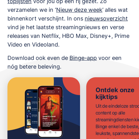
toplijsten
voor jou op een rij gezet. Zo
verzamelen we in ‘
Nieuw deze week
’ alles wat
binnenkort verschijnt. In ons
nieuwsoverzicht
vind je het laatste streamingnieuws en verse
releases van
Netflix, HBO Max, Disney+, Prime
Video en Videoland
.
Download ook even de
Binge-app
voor een
nóg betere beleving.
Ontdek onze
kijktips
Uit de eindeloze str
content op alle
streamingdiensten ki
Binge enkel de beste
leukste, spannendste