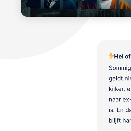
Hel of
Sommige
geldt ni
kijker, 
naar ex
is. En 
blijft h