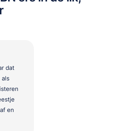
r
ar dat
 als
isteren
eestje
 af en