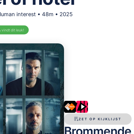
Human interest • 48m • 2025
%
vindt dit leuk!
ZET OP KIJKLIJST
Brommende BN