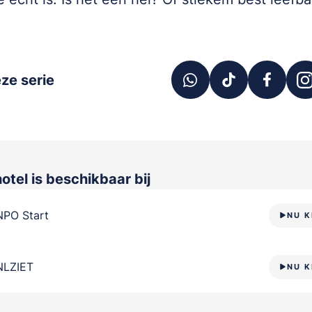
ze serie
hotel
is beschikbaar bij
NPO Start
NU K
NLZIET
NU K