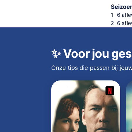
Seizoe
1
6 afl
2
6 afl
✨
Voor jou ges
Onze tips die passen bij jo