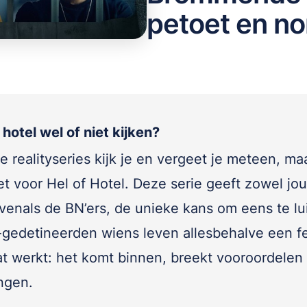
petoet en no
 hotel wel of niet kijken?
 realityseries kijk je en vergeet je meteen, ma
et voor Hel of Hotel. Deze serie geeft zowel jou
evenals de BN’ers, de unieke kans om eens te lu
-gedetineerden wiens leven allesbehalve een f
dat werkt: het komt binnen, breekt vooroordelen
angen.