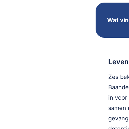
Wat vind
Leven 
Zes bek
Baander
in voor
samen m
gevange
detenti