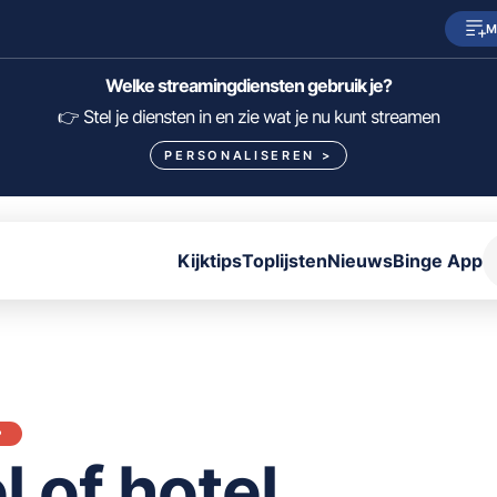
M
SkyShowtime
Prime Video
Welke streamingdiensten gebruik je?
HBO Max
NPO Start
👉 Stel je diensten in en zie wat je nu kunt streamen
PERSONALISEREN
>
Viaplay
Pathé Thuis
Lumière
KIJK
Kijktips
Toplijsten
Nieuws
Binge App
FILTER FILMS EN SERIES OP MIJN DIENSTEN
ALLES/NIETS SELECTEREN
OPSLAAN
P
l of hotel