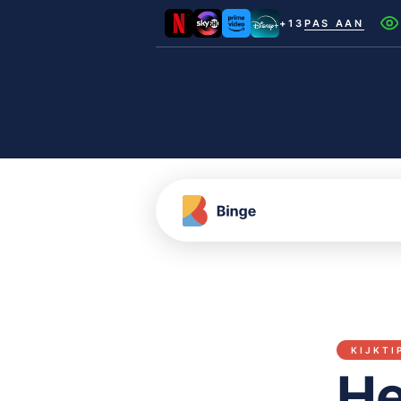
+13
PAS AAN
Netflix
Videoland
NLZIET
Film1
Canal+
KIJKTI
He