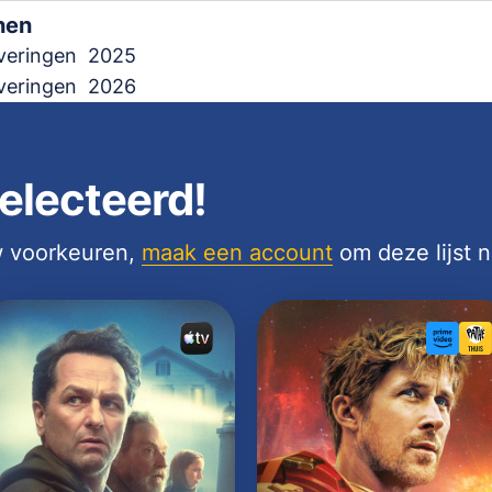
nen
everingen
2025
everingen
2026
electeerd!
uw voorkeuren,
maak een account
om deze lijst 