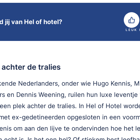
 jij van Hel of hotel?
LEUK
achter de tralies
ende Nederlanders, onder wie Hugo Kennis, M
s en Dennis Weening, ruilen hun luxe leventje ti
 een plek achter de tralies. In Hel of Hotel wor
et ex-gedetineerden opgesloten in een voorm
nis om aan den lijve te ondervinden hoe het l
e echt is. Is het een hel? Of stiekem best leefba