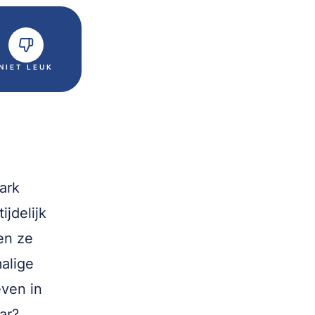
NIET LEUK
ark
jdelijk
den ze
alige
even in
ar?