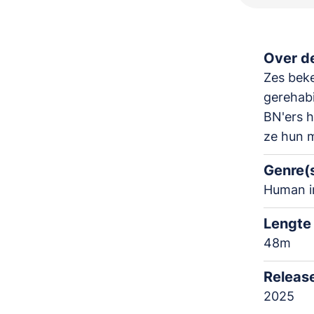
Over de
Zes bek
gerehabi
BN'ers h
ze hun m
Genre(
Human i
Lengte
48m
Releas
2025