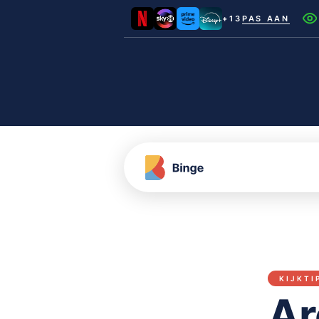
+13
PAS AAN
Netflix
Videoland
NLZIET
Film1
Canal+
KIJKTI
Ar