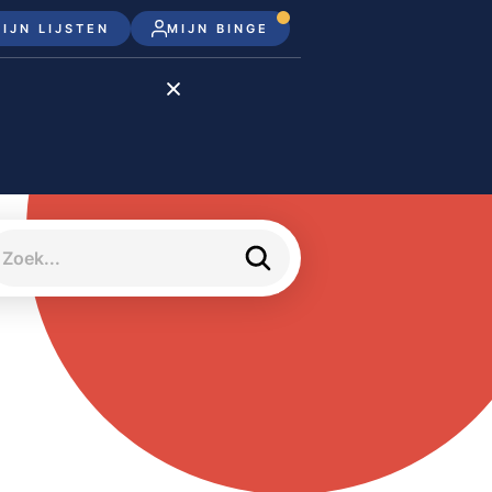
IJN LIJSTEN
MIJN BINGE
Disney+
Apple TV+
Apple TV
meJane