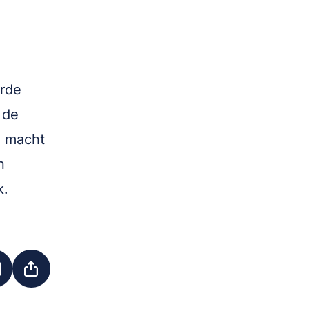
rde
 de
e macht
n
k.