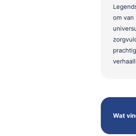
Legends
om van d
univers
zorgvul
prachti
verhaall
Wat vin