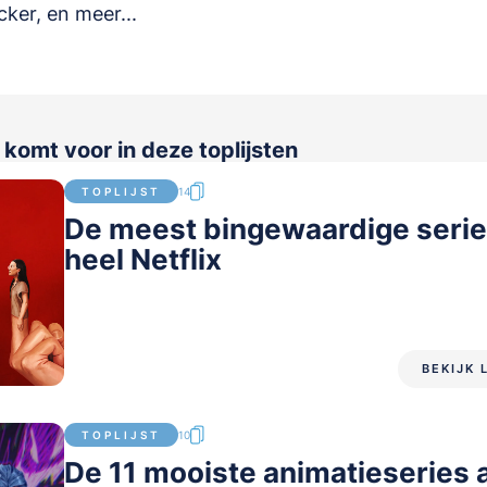
cker, en meer...
komt voor in deze toplijsten
TOPLIJST
14
De meest bingewaardige serie
heel Netflix
BEKIJK 
TOPLIJST
10
De 11 mooiste animatieseries a