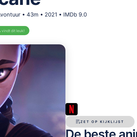
Avontuur • 43m • 2021 • IMDb 9.0
%
vindt dit leuk!
ZET OP KIJKLIJST
De beste ani