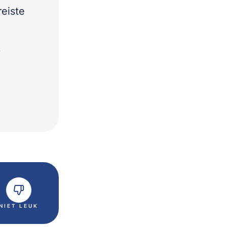
reiste
k
NIET LEUK