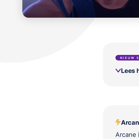
NIEUW 
Lees h
Arcane
Arcane 