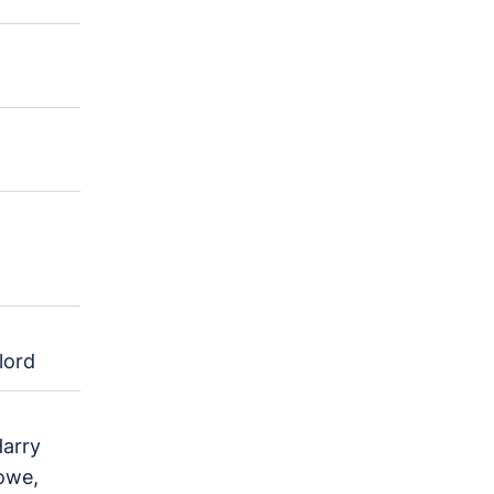
lord
Harry
lowe,