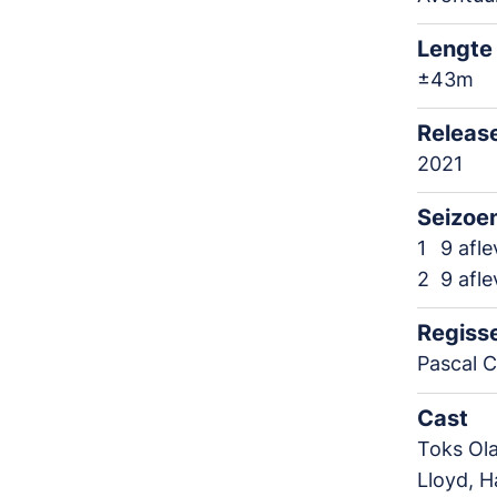
Lengte
±43m
Releas
2021
Seizoe
1
9 afl
2
9 afl
Regiss
Pascal C
Cast
Toks Ola
Lloyd, H