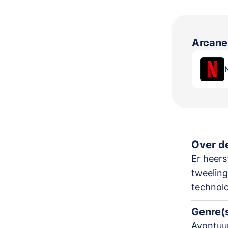
Arcan
Over de
Er heers
tweeling
technolo
Genre(
Avontuur