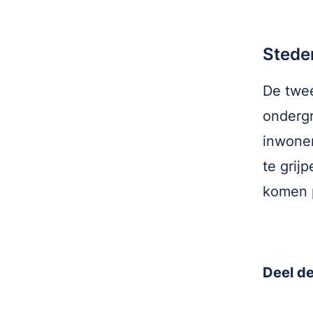
Stede
De twe
ondergr
inwoner
te grij
komen p
Deel de