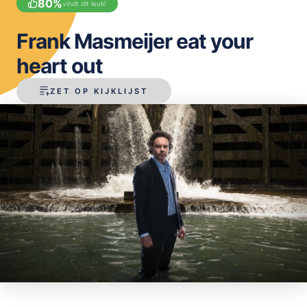
80
%
vindt dit leuk!
OPSLAAN
Frank Masmeijer eat your
heart out
ZET OP KIJKLIJST