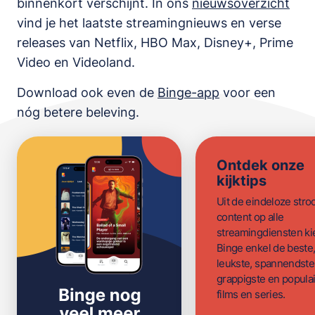
binnenkort verschijnt. In ons
nieuwsoverzicht
vind je het laatste streamingnieuws en verse
releases van
Netflix, HBO Max, Disney+, Prime
Video en Videoland
.
Download ook even de
Binge-app
voor een
nóg betere beleving.
Ontdek onze
kijktips
Uit de eindeloze str
content op alle
streamingdiensten ki
Binge enkel de beste
leukste, spannendste
grappigste en populai
films en series.