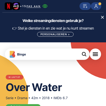
+15
PAS AAN
Netflix
SkyShowtime
Prime Video
Welke streamingdiensten gebruik je?
ijn
nge
Disney+
Videoland
HBO Max
👉 Stel je diensten in en zie wat je nu kunt streamen
PERSONALISEREN
>
NPO Start
Apple TV+
NLZIET
tips
Viaplay
Pathé Thuis
Apple TV
jsten
uws
Film1
Lumière
KIJK
KIJKTIP
meJane
Canal+
Over Water
Download
de
FILTER FILMS EN SERIES OP MIJN
Binge
DIENSTEN
App
Serie • Drama • 42m • 2018 • IMDb 6.7
ALLES/NIETS SELECTEREN