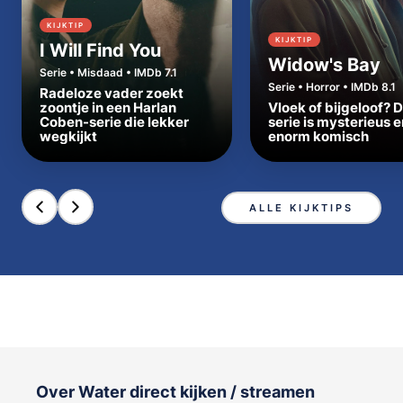
KIJKTIP
KIJKTIP
I Will Find You
Widow's Bay
Serie • Misdaad • IMDb 7.1
Serie • Horror • IMDb 8.1
Radeloze vader zoekt
zoontje in een Harlan
Vloek of bijgeloof? 
Coben-serie die lekker
serie is mysterieus e
wegkijkt
enorm komisch
ALLE KIJKTIPS
Over Water direct kijken / streamen