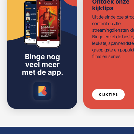
Ontdek onze
kijktips
Uit de eindeloze str
content op alle
streamingdiensten ki
Binge enkel de beste
leukste, spannendste
grappigste en populai
films en series.
KIJKTIPS