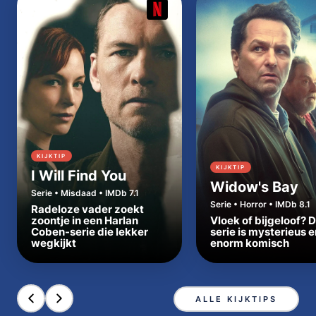
KIJKTIP
KIJKTIP
I Will Find You
Widow's Bay
Serie • Misdaad • IMDb 7.1
Serie • Horror • IMDb 8.1
Radeloze vader zoekt
zoontje in een Harlan
Vloek of bijgeloof? 
Coben-serie die lekker
serie is mysterieus e
wegkijkt
enorm komisch
ALLE KIJKTIPS