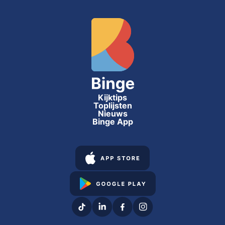
Kijktips
Toplijsten
Nieuws
Binge App