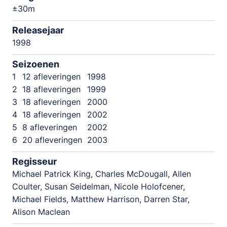
±30m
Releasejaar
1998
Seizoenen
1
12 afleveringen
1998
2
18 afleveringen
1999
3
18 afleveringen
2000
4
18 afleveringen
2002
5
8 afleveringen
2002
6
20 afleveringen
2003
Regisseur
Michael Patrick King, Charles McDougall, Allen
Coulter, Susan Seidelman, Nicole Holofcener,
Michael Fields, Matthew Harrison, Darren Star,
Alison Maclean