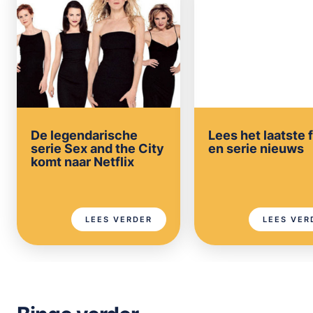
De legendarische
Lees het laatste 
serie Sex and the City
en serie nieuws
komt naar Netflix
LEES VERDER
LEES VER