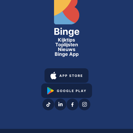
Kijktips
Toplijsten
Nieuws
Binge App