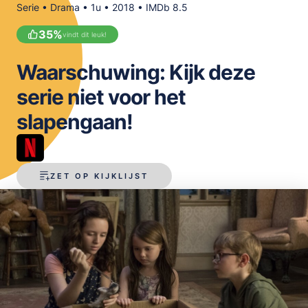
Serie • Drama • 1u • 2018 • IMDb 8.5
OPSLAAN
35
%
vindt dit leuk!
Waarschuwing: Kijk deze
serie niet voor het
slapengaan!
ZET OP KIJKLIJST