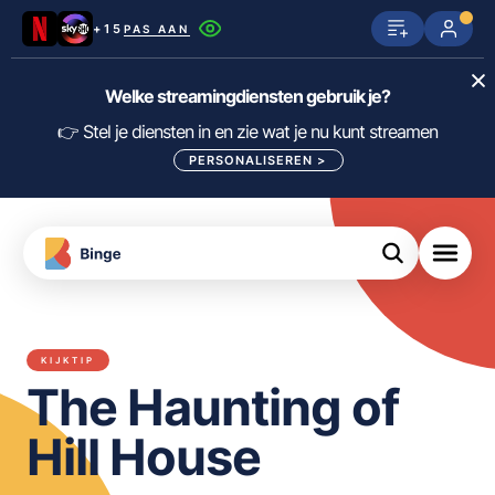
+15
PAS AAN
Netflix
SkyShowtime
Prime Video
Welke streamingdiensten gebruik je?
ijn
nge
Disney+
Videoland
HBO Max
👉 Stel je diensten in en zie wat je nu kunt streamen
PERSONALISEREN
>
NPO Start
Apple TV+
NLZIET
tips
Viaplay
Pathé Thuis
Apple TV
jsten
uws
Film1
Lumière
KIJK
KIJKTIP
meJane
Canal+
The Haunting of
Download
de
FILTER FILMS EN SERIES OP MIJN
Binge
DIENSTEN
Hill House
App
ALLES/NIETS SELECTEREN