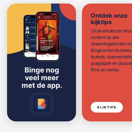
Ontdek onze
kijktips
Uit de eindeloze str
content op alle
streamingdiensten ki
Binge enkel de beste
leukste, spannendste
grappigste en populai
films en series.
KIJKTIPS