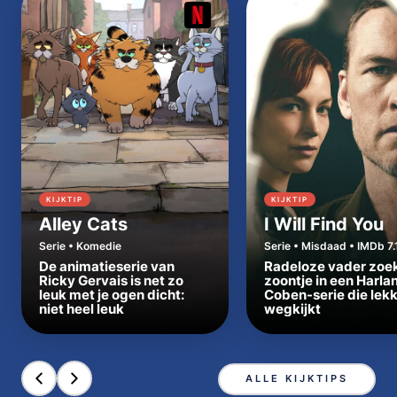
KIJKTIP
KIJKTIP
Alley Cats
I Will Find You
Serie • Komedie
Serie • Misdaad • IMDb 7.
De animatieserie van
Radeloze vader zoe
Ricky Gervais is net zo
zoontje in een Harla
leuk met je ogen dicht:
Coben-serie die lek
niet heel leuk
wegkijkt
ALLE KIJKTIPS