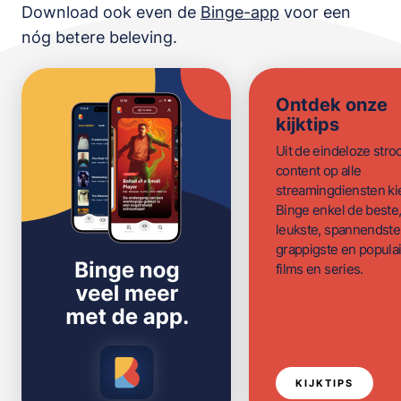
Download ook even de
Binge-app
voor een
nóg betere beleving.
Ontdek onze
kijktips
Uit de eindeloze str
content op alle
streamingdiensten ki
Binge enkel de beste
leukste, spannendste
grappigste en populai
films en series.
KIJKTIPS