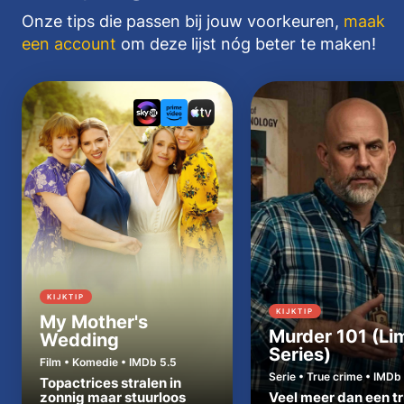
Onze tips die passen bij jouw voorkeuren,
maak
een account
om deze lijst nóg beter te maken!
KIJKTIP
KIJKTIP
My Mother's
Murder 101 (Li
Wedding
Series)
Film • Komedie • IMDb 5.5
Serie • True crime • IMDb 
Topactrices stralen in
zonnig maar stuurloos
Veel meer dan een t