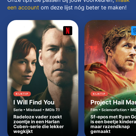
een account
om deze lijst nóg beter te maken!
KIJKTIP
KIJKTIP
I Will Find You
Project Hail Ma
Serie • Misdaad • IMDb 7.1
Film • Sciencefiction • IM
Radeloze vader zoekt
Sf-epos met Ryan Go
zoontje in een Harlan
is een beetje kinder
Coben-serie die lekker
maar razendknap
wegkijkt
gemaakt