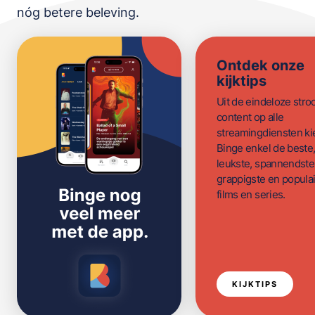
nóg betere beleving.
Ontdek onze
kijktips
Uit de eindeloze str
content op alle
streamingdiensten ki
Binge enkel de beste
leukste, spannendste
grappigste en populai
films en series.
KIJKTIPS