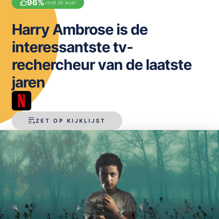
96
%
vindt dit leuk!
OPSLAAN
Harry Ambrose is de
interessantste tv-
rechercheur van de laatste
jaren
ZET OP KIJKLIJST