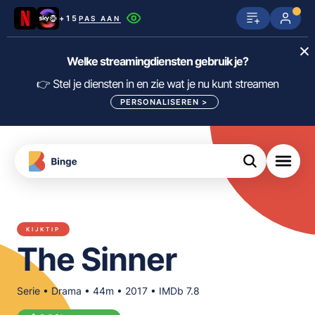
+15
PAS AAN
Netflix
SkyShowtime
Prime Video
Welke streamingdiensten gebruik je?
ijn
nge
Disney+
Videoland
HBO Max
👉 Stel je diensten in en zie wat je nu kunt streamen
PERSONALISEREN
>
NPO Start
Apple TV+
NLZIET
tips
Viaplay
Pathé Thuis
Apple TV
jsten
uws
Film1
Lumière
KIJK
KIJKTIP
meJane
Canal+
The Sinner
Download
de
FILTER FILMS EN SERIES OP MIJN
Binge
DIENSTEN
App
Serie • Drama • 44m • 2017 • IMDb 7.8
ALLES/NIETS SELECTEREN