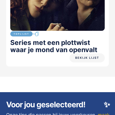
10
TOPLIJST
Series met een plottwist
waar je mond van openvalt
BEKIJK LIJST
Voor jou geselecteerd!
✨
Onze tips die passen bij jouw voorkeuren,
maak