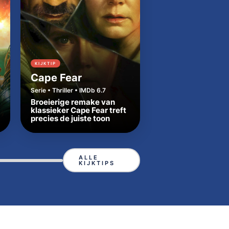
KIJKTIP
KIJKTIP
Cape Fear
Dutton Ranch
Serie • Thriller • IMDb 6.7
Serie • Western • IMDb
Broeierige remake van
Beth en Rip zetten
klassieker Cape Fear treft
Yellowstone-tradit
precies de juiste toon
in Texas
ALLE
KIJKTIPS