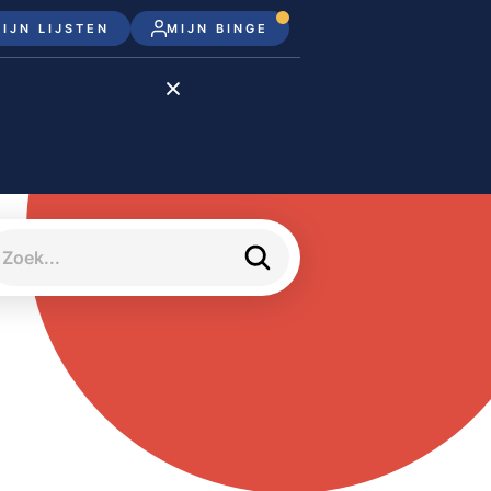
IJN LIJSTEN
MIJN BINGE
Disney+
Apple TV+
Apple TV
meJane