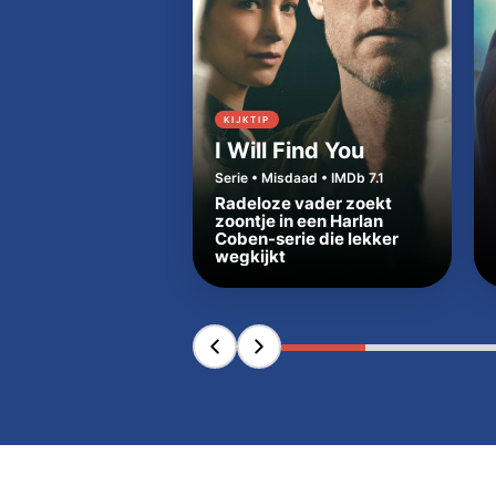
KIJKTIP
I Will Find You
Serie • Misdaad • IMDb 7.1
Radeloze vader zoekt
zoontje in een Harlan
Coben-serie die lekker
wegkijkt