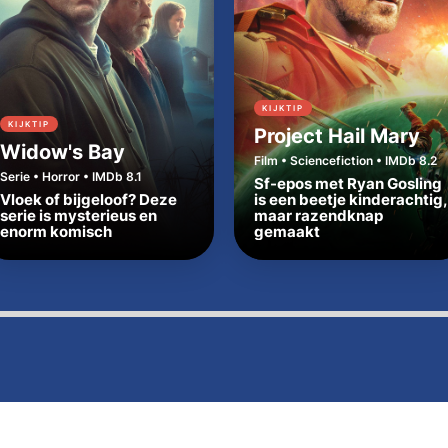
KIJKTIP
KIJKTIP
Project Hail Mary
Widow's Bay
Film • Sciencefiction • IMDb 8.2
Serie • Horror • IMDb 8.1
Sf-epos met Ryan Gosling
Vloek of bijgeloof? Deze
is een beetje kinderachtig,
serie is mysterieus en
maar razendknap
enorm komisch
gemaakt