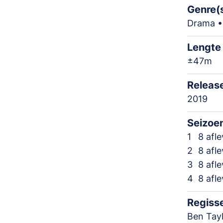
Genre(
Drama •
Lengte
±47m
Releas
2019
Seizoe
1
8 afl
2
8 afl
3
8 afl
4
8 afl
Regiss
Ben Tay