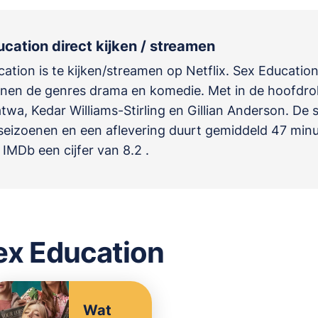
cation direct kijken / streamen
ation is te kijken/streamen op Netflix. Sex Education
innen de genres
drama en komedie
. Met in de hoofdrol
atwa
,
Kedar Williams-Stirling
en
Gillian Anderson
. De 
seizoenen en een aflevering duurt gemiddeld 47 min
p IMDb een cijfer van 8.2 .
ex Education
Wat