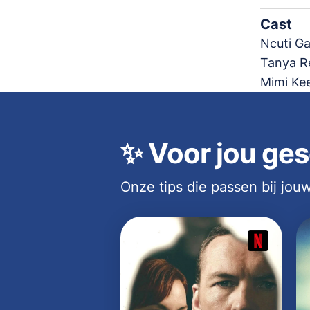
Cast
Ncuti Ga
Tanya Re
Mimi Kee
✨
Voor jou ges
Onze tips die passen bij jo