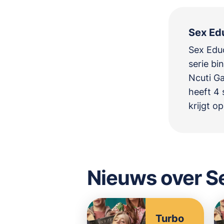
Sex Edu
Sex Educ
serie b
Ncuti G
heeft 4 
krijgt o
Nieuws over S
Turbo