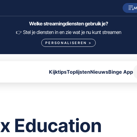
M
SkyShowtime
Prime Video
Welke streamingdiensten gebruik je?
HBO Max
NPO Start
👉 Stel je diensten in en zie wat je nu kunt streamen
PERSONALISEREN
>
Viaplay
Pathé Thuis
Lumière
KIJK
Kijktips
Toplijsten
Nieuws
Binge App
FILTER FILMS EN SERIES OP MIJN DIENSTEN
ALLES/NIETS SELECTEREN
OPSLAAN
x Education