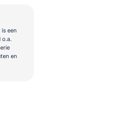
 is een
 o.a.
serie
uten en