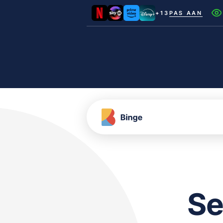
+13
PAS AAN
Netflix
Videoland
NLZIET
Film1
Canal+
Se