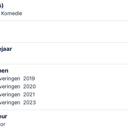
s)
 Komedie
ejaar
nen
everingen
2019
everingen
2020
everingen
2021
everingen
2023
eur
lor