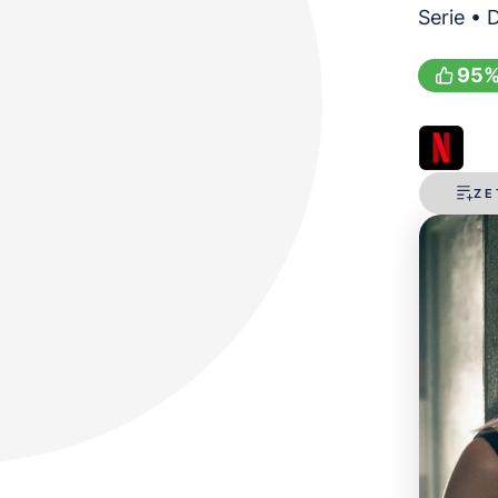
Serie • 
95
ZE