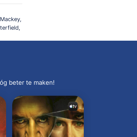
a Mackey,
erfield,
nóg beter te maken!