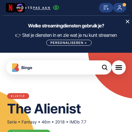
+15
PAS AAN
Netflix
SkyShowtime
Prime Video
Welke streamingdiensten gebruik je?
ijn
nge
Disney+
Videoland
HBO Max
👉 Stel je diensten in en zie wat je nu kunt streamen
PERSONALISEREN
>
NPO Start
Apple TV+
NLZIET
tips
Viaplay
Pathé Thuis
Apple TV
jsten
uws
Film1
Lumière
KIJK
KIJKTIP
meJane
Canal+
The Alienist
Download
de
FILTER FILMS EN SERIES OP MIJN
Binge
DIENSTEN
App
Serie • Fantasy • 46m • 2018 • IMDb 7.7
ALLES/NIETS SELECTEREN