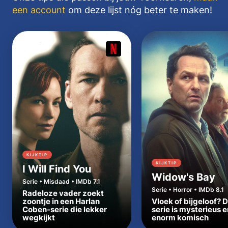
een account
om deze lijst nóg beter te maken!
KIJKTIP
KIJKTIP
I Will Find You
Widow's Bay
Serie • Misdaad • IMDb 7.1
Serie • Horror • IMDb 8.1
Radeloze vader zoekt
zoontje in een Harlan
Vloek of bijgeloof? 
Coben-serie die lekker
serie is mysterieus e
wegkijkt
enorm komisch