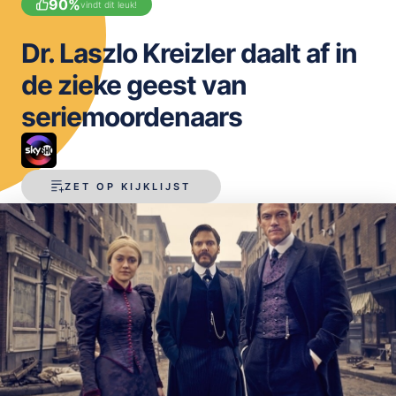
90
%
vindt dit leuk!
OPSLAAN
Dr. Laszlo Kreizler daalt af in
de zieke geest van
seriemoordenaars
ZET OP KIJKLIJST