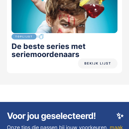
10
TOPLIJST
De beste series met
seriemoordenaars
BEKIJK LIJST
Voor jou geselecteerd!
✨
Onze tips die passen bij jouw voorkeuren,
maak