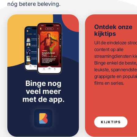
nóg betere beleving.
Ontdek onze
kijktips
Uit de eindeloze str
content op alle
streamingdiensten ki
Binge enkel de beste
leukste, spannendste
grappigste en populai
films en series.
KIJKTIPS