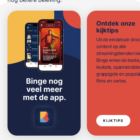
Ontdek onze
kijktips
Uit de eindeloze str
content op alle
streamingdiensten ki
Binge enkel de beste
leukste, spannendste
grappigste en populai
films en series.
KIJKTIPS