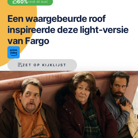
60
%
vindt dit leuk!
OPSLAAN
Een waargebeurde roof
inspireerde deze light-versie
van Fargo
ZET OP KIJKLIJST