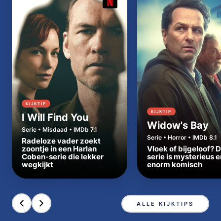
KIJKTIP
KIJKTIP
I Will Find You
Widow's Bay
Serie • Misdaad • IMDb 7.1
Serie • Horror • IMDb 8.1
Radeloze vader zoekt
zoontje in een Harlan
Vloek of bijgeloof? 
Coben-serie die lekker
serie is mysterieus e
wegkijkt
enorm komisch
ALLE KIJKTIPS