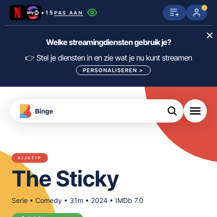
+15
PAS AAN
Netflix
SkyShowtime
Prime Video
Welke streamingdiensten gebruik je?
ijn
nge
Disney+
Videoland
HBO Max
👉 Stel je diensten in en zie wat je nu kunt streamen
PERSONALISEREN
>
NPO Start
Apple TV+
NLZIET
tips
Viaplay
Pathé Thuis
Apple TV
jsten
uws
Film1
Lumière
KIJK
KIJKTIP
meJane
Canal+
The Sticky
Download
de
FILTER FILMS EN SERIES OP MIJN
Binge
DIENSTEN
App
Serie • Comedy • 31m • 2024 • IMDb 7.0
ALLES/NIETS SELECTEREN