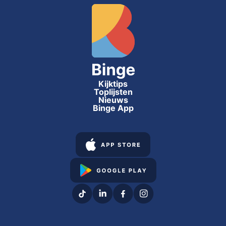
Kijktips
Toplijsten
Nieuws
Binge App