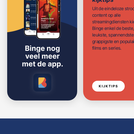
Uit de eindeloze str
content op alle
streamingdiensten ki
Binge enkel de beste
leukste, spannendste
grappigste en populai
films en series.
KIJKTIPS