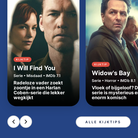
KIJKTIP
KIJKTIP
I Will Find You
Widow's Bay
Serie • Misdaad • IMDb 7.1
Serie • Horror • IMDb 8.1
Radeloze vader zoekt
zoontje in een Harlan
Vloek of bijgeloof? 
Coben-serie die lekker
serie is mysterieus e
wegkijkt
enorm komisch
ALLE KIJKTIPS