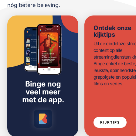
nóg betere beleving.
Ontdek onze
kijktips
Uit de eindeloze str
content op alle
streamingdiensten ki
Binge enkel de beste
leukste, spannendste
grappigste en populai
films en series.
KIJKTIPS