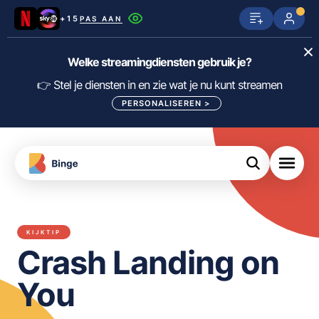
+15
PAS AAN
Netflix
SkyShowtime
Prime Video
Welke streamingdiensten gebruik je?
ijn
nge
Disney+
Videoland
HBO Max
👉 Stel je diensten in en zie wat je nu kunt streamen
PERSONALISEREN
>
NPO Start
Apple TV+
NLZIET
tips
Viaplay
Pathé Thuis
Apple TV
jsten
uws
Film1
Lumière
KIJK
KIJKTIP
meJane
Canal+
Crash Landing on
Download
de
FILTER FILMS EN SERIES OP MIJN
Binge
DIENSTEN
You
App
ALLES/NIETS SELECTEREN