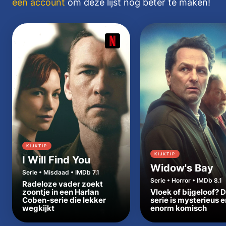
een account
om deze lijst nóg beter te maken!
KIJKTIP
KIJKTIP
I Will Find You
Widow's Bay
Serie • Misdaad • IMDb 7.1
Serie • Horror • IMDb 8.1
Radeloze vader zoekt
zoontje in een Harlan
Vloek of bijgeloof? 
Coben-serie die lekker
serie is mysterieus e
wegkijkt
enorm komisch