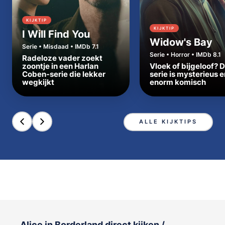
KIJKTIP
KIJKTIP
I Will Find You
Widow's Bay
Serie • Misdaad • IMDb 7.1
Serie • Horror • IMDb 8.1
Radeloze vader zoekt
zoontje in een Harlan
Vloek of bijgeloof? 
Coben-serie die lekker
serie is mysterieus e
wegkijkt
enorm komisch
ALLE KIJKTIPS
Alice in Borderland direct kijken /