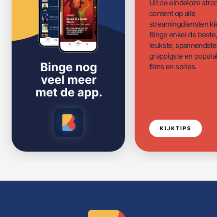
Uit de eindeloze str
content op alle
streamingdiensten ki
Binge enkel de beste
leukste, spannendste
grappigste en populai
films en series.
KIJKTIPS