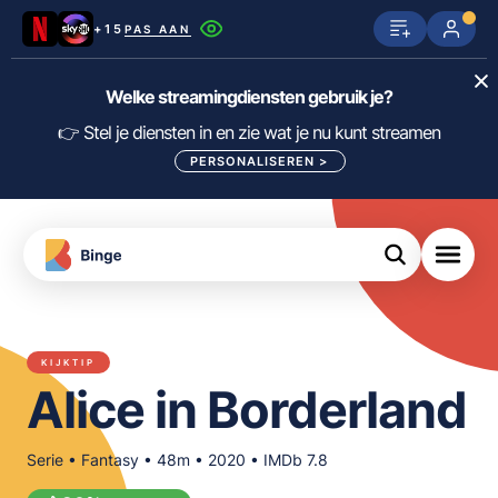
+15
PAS AAN
Netflix
SkyShowtime
Prime Video
Welke streamingdiensten gebruik je?
ijn
nge
Disney+
Videoland
HBO Max
👉 Stel je diensten in en zie wat je nu kunt streamen
PERSONALISEREN
>
NPO Start
Apple TV+
NLZIET
tips
Viaplay
Pathé Thuis
Apple TV
jsten
uws
Film1
Lumière
KIJK
KIJKTIP
meJane
Canal+
Alice in Borderland
Download
de
FILTER FILMS EN SERIES OP MIJN
Binge
DIENSTEN
App
Serie • Fantasy • 48m • 2020 • IMDb 7.8
ALLES/NIETS SELECTEREN