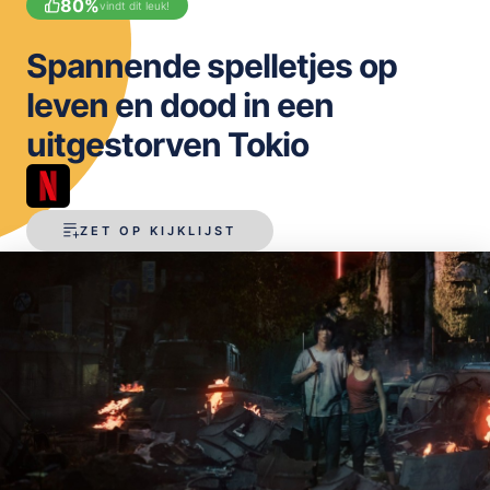
80
%
vindt dit leuk!
OPSLAAN
Spannende spelletjes op
leven en dood in een
uitgestorven Tokio
ZET OP KIJKLIJST