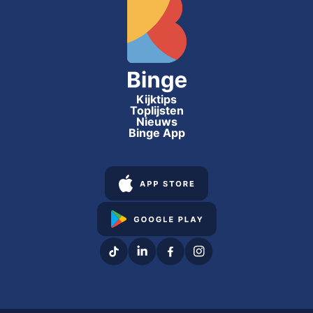
Kijktips
Toplijsten
Nieuws
Binge App