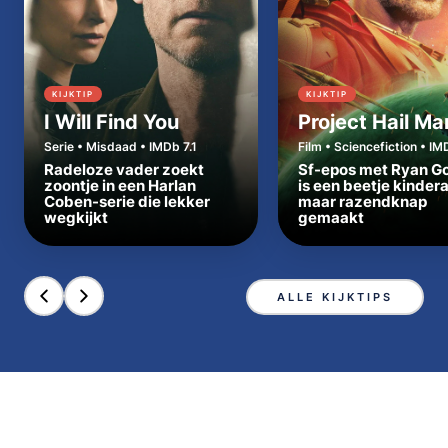
KIJKTIP
KIJKTIP
I Will Find You
Project Hail Ma
Serie • Misdaad • IMDb 7.1
Film • Sciencefiction • IM
Radeloze vader zoekt
Sf-epos met Ryan Go
zoontje in een Harlan
is een beetje kinder
Coben-serie die lekker
maar razendknap
wegkijkt
gemaakt
ALLE KIJKTIPS