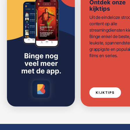
Ontdek onze
kijktips
Uit de eindeloze str
content op alle
streamingdiensten ki
Binge enkel de beste
leukste, spannendste
grappigste en populai
films en series.
KIJKTIPS