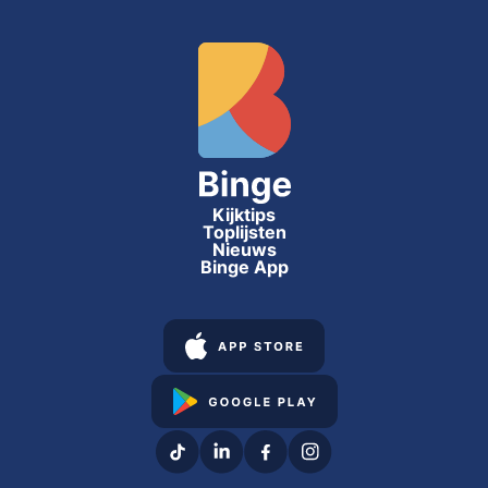
Kijktips
Toplijsten
Nieuws
Binge App