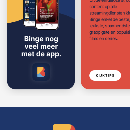
Uit de eindeloze str
content op alle
streamingdiensten ki
Binge enkel de beste
leukste, spannendste
grappigste en populai
films en series.
KIJKTIPS