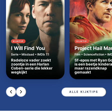
KIJKTIP
KIJKTIP
I Will Find You
Project Hail Ma
Serie • Misdaad • IMDb 7.1
Film • Sciencefiction • IM
Radeloze vader zoekt
Sf-epos met Ryan Go
zoontje in een Harlan
is een beetje kinder
Coben-serie die lekker
maar razendknap
wegkijkt
gemaakt
ALLE KIJKTIPS