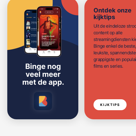
Ontdek onze
kijktips
Uit de eindeloze str
content op alle
streamingdiensten ki
Binge enkel de beste
leukste, spannendste
grappigste en populai
films en series.
KIJKTIPS