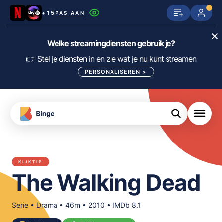
+15
PAS AAN
Netflix
SkyShowtime
Prime Video
Welke streamingdiensten gebruik je?
ijn
nge
Disney+
Videoland
HBO Max
👉 Stel je diensten in en zie wat je nu kunt streamen
PERSONALISEREN
>
NPO Start
Apple TV+
NLZIET
tips
Viaplay
Pathé Thuis
Apple TV
jsten
uws
Film1
Lumière
KIJK
KIJKTIP
meJane
Canal+
The Walking Dead
Download
de
FILTER FILMS EN SERIES OP MIJN
Binge
DIENSTEN
App
Serie • Drama • 46m • 2010 • IMDb 8.1
ALLES/NIETS SELECTEREN