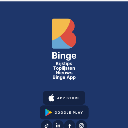
Kijktips
Toplijsten
Nieuws
Binge App