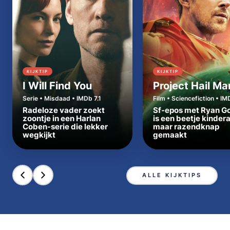
KIJKTIP
KIJKTIP
I Will Find You
Project Hail Ma
Serie • Misdaad • IMDb 7.1
Film • Sciencefiction • IM
Radeloze vader zoekt
Sf-epos met Ryan Go
zoontje in een Harlan
is een beetje kinder
Coben-serie die lekker
maar razendknap
wegkijkt
gemaakt
ALLE KIJKTIPS