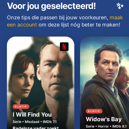
Voor jou geselecteerd!
✨
Onze tips die passen bij jouw voorkeuren,
maak
een account
om deze lijst nóg beter te maken!
KIJKTIP
KIJKTIP
I Will Find You
Widow's Bay
Serie • Misdaad • IMDb 7.1
Serie • Horror • IMDb 8.1
Radeloze vader zoekt