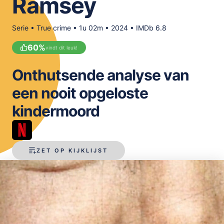
Ramsey
OPSLAAN
Serie • True crime • 1u 02m • 2024 • IMDb 6.8
60
%
vindt dit leuk!
Onthutsende analyse van
een nooit opgeloste
kindermoord
ZET OP KIJKLIJST