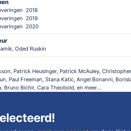
nen
leveringen
2018
leveringen
2019
leveringen
2020
eur
damik, Oded Ruskin
kson, Patrick Heusinger, Patrick McAuley, Christophe
n, Paul Freeman, Stana Katic, Angel Bonanni, Borisl
a, Bruno Bichir, Cara Theobold, en meer...
electeerd!