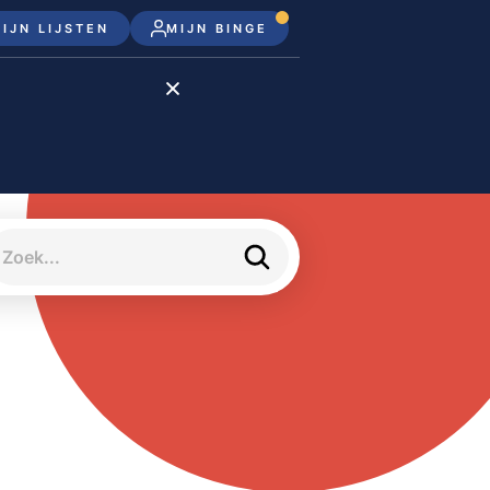
IJN LIJSTEN
MIJN BINGE
Disney+
Apple TV+
Apple TV
meJane