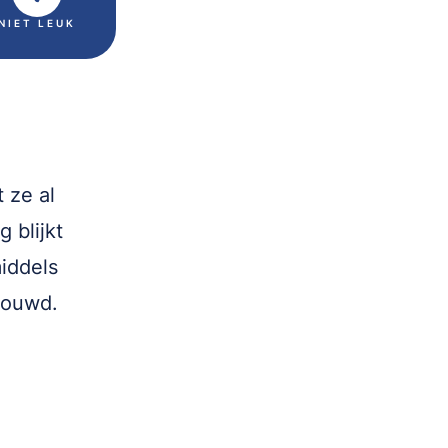
NIET LEUK
 ze al
 blijkt
iddels
bouwd.