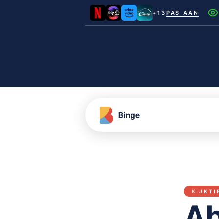
+13
PAS AAN
Netflix
Videoland
NLZIET
Film1
Canal+
KIJKTI
Ab