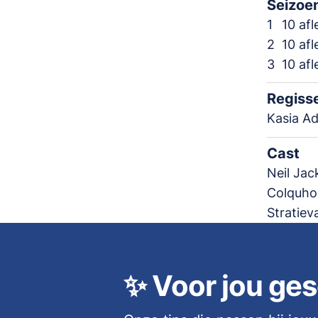
Seizoe
1
10 af
2
10 af
3
10 af
Regiss
Kasia A
Cast
Neil Jac
Colquhou
Stratiev
✨
Voor jou ges