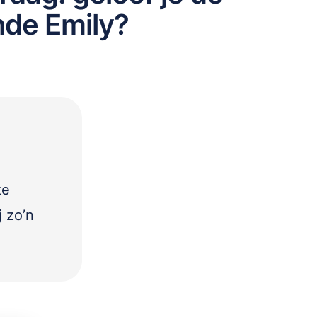
de Emily?
ke
j zo’n