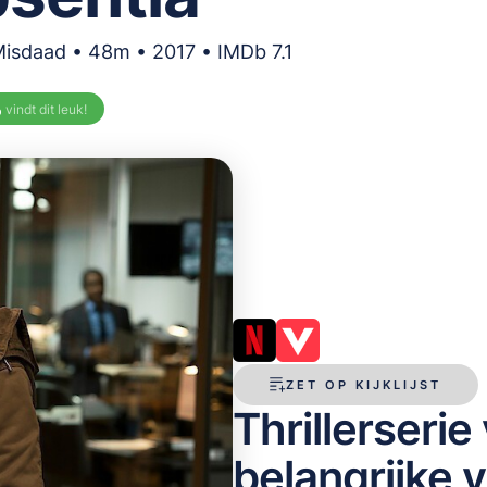
Misdaad • 48m • 2017 • IMDb 7.1
%
vindt dit leuk!
ZET OP KIJKLIJST
Thrillerserie
belangrijke v