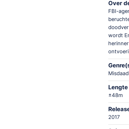
Over de
FBI-agen
beruchte
doodverk
wordt Em
herinner
ontvoeri
Genre(
Misdaad 
Lengte
±48m
Releas
2017