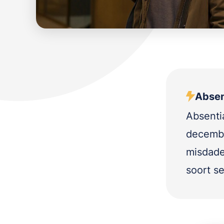
Absent
Absenti
decembe
misdaden
soort se