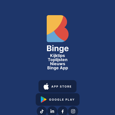
Kijktips
Toplijsten
Nieuws
Binge App