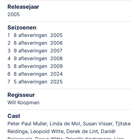
Releasejaar
2005
Seizoenen
1
8 afleveringen
2005
2
8 afleveringen
2006
3
9 afleveringen
2007
4
9 afleveringen
2008
5
8 afleveringen
2009
6
8 afleveringen
2024
7
5 afleveringen
2025
Regisseur
Will Koopman
Cast
Peter Paul Muller, Linda de Mol, Susan Visser, Tjitske
Reidinga, Leopold Witte, Derek de Lint, Daniël
Boissevain, Dorus Witte, Priscilla Knetemann, Lies