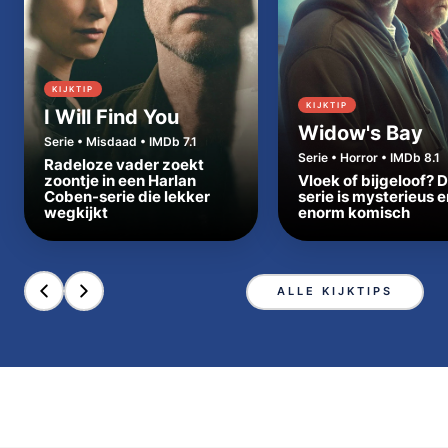
KIJKTIP
KIJKTIP
I Will Find You
Widow's Bay
Serie • Misdaad • IMDb 7.1
Serie • Horror • IMDb 8.1
Radeloze vader zoekt
zoontje in een Harlan
Vloek of bijgeloof? 
Coben-serie die lekker
serie is mysterieus e
wegkijkt
enorm komisch
ALLE KIJKTIPS