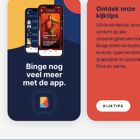
Ontdek onze
kijktips
Uit de eindeloze str
content op alle
streamingdiensten ki
Binge enkel de beste
leukste, spannendste
grappigste en populai
films en series.
KIJKTIPS