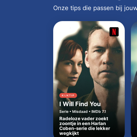
Onze tips die passen bij jo
KIJKTIP
I Will Find You
Serie • Misdaad • IMDb 7.1
Radeloze vader zoekt
zoontje in een Harlan
Coben-serie die lekker
wegkijkt