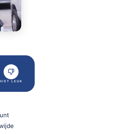
NIET LEUK
punt
wijde