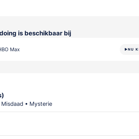
doing
is beschikbaar bij
HBO Max
NU K
s)
 Misdaad • Mysterie