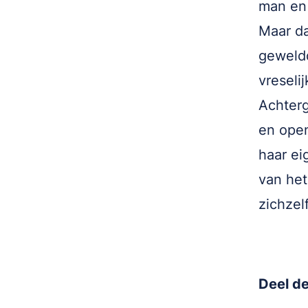
man en 
Maar da
geweldd
vreseli
Achterg
en open
haar ei
van het
zichzelf
Deel de