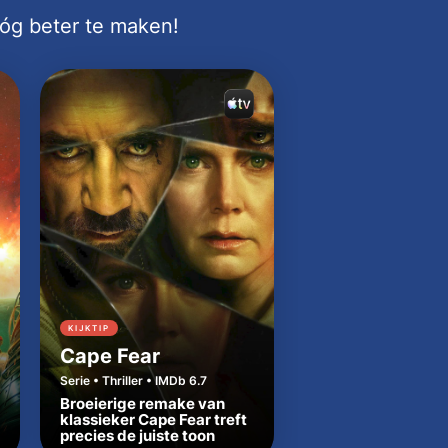
nóg beter te maken!
KIJKTIP
KIJKTIP
Cape Fear
Dutton Ranch
Serie • Thriller • IMDb 6.7
Serie • Western • IMDb
Broeierige remake van
Beth en Rip zetten
klassieker Cape Fear treft
Yellowstone-tradit
precies de juiste toon
in Texas