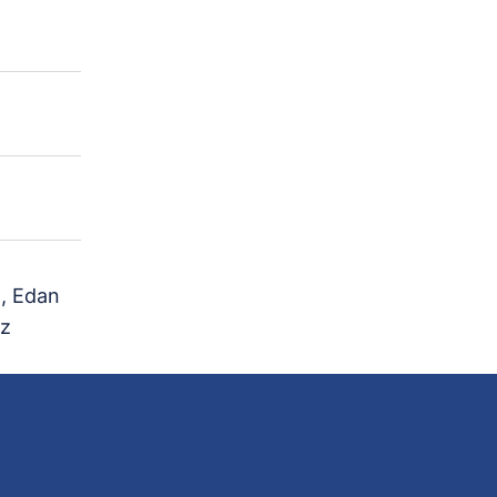
, Edan
uz