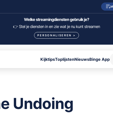
M
SkyShowtime
Prime Video
Welke streamingdiensten gebruik je?
HBO Max
NPO Start
👉 Stel je diensten in en zie wat je nu kunt streamen
PERSONALISEREN
>
Viaplay
Pathé Thuis
Lumière
KIJK
Kijktips
Toplijsten
Nieuws
Binge App
FILTER FILMS EN SERIES OP MIJN DIENSTEN
ALLES/NIETS SELECTEREN
OPSLAAN
e Undoing