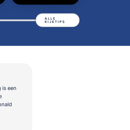
ALLE
KIJKTIPS
 is een
e
onald