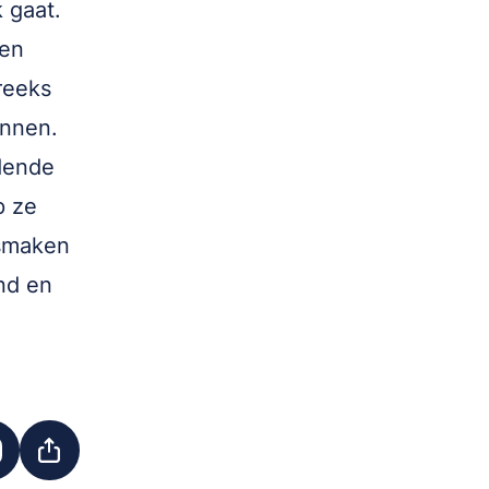
 gaat.
een
reeks
ennen.
dende
p ze
osmaken
nd en