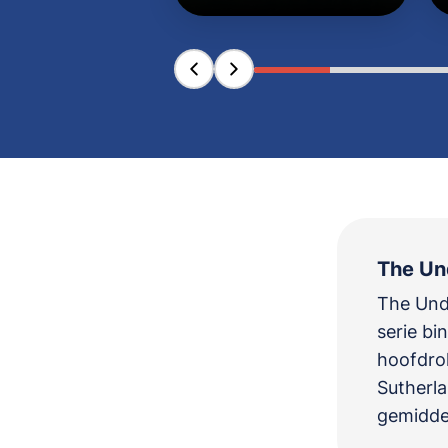
The Und
The Und
serie b
hoofdrol
Sutherl
gemiddel