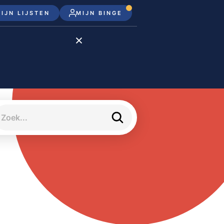
IJN LIJSTEN
MIJN BINGE
Disney+
Apple TV+
Apple TV
meJane