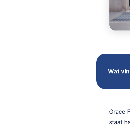
Wat vin
Grace F
staat h