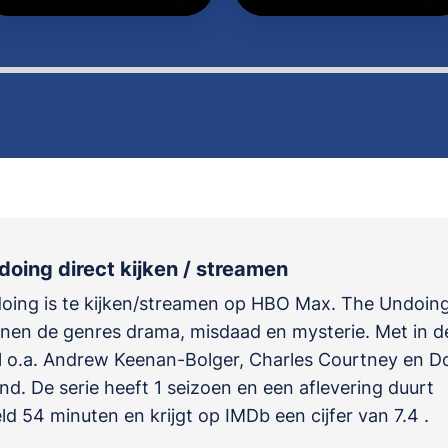
oing direct kijken / streamen
oing is te kijken/streamen op HBO Max. The Undoing
innen de genres
drama, misdaad en mysterie
. Met in d
 o.a.
Andrew Keenan-Bolger
,
Charles Courtney
en
D
and
. De serie heeft 1 seizoen en een aflevering duurt
d 54 minuten en krijgt op IMDb een cijfer van 7.4 .