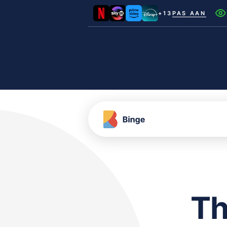
+13
PAS AAN
Netflix
Videoland
NLZIET
Film1
Canal+
Th