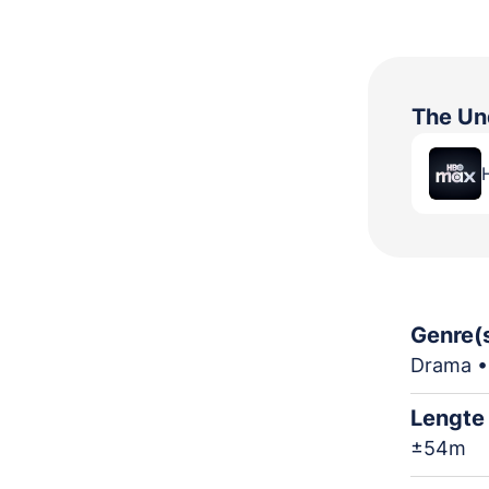
The Un
Genre(
Drama •
Lengte
±54m