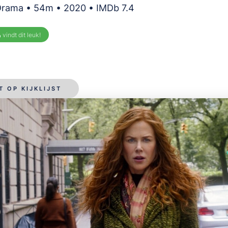
 Drama • 54m • 2020 • IMDb 7.4
%
vindt dit leuk!
T OP KIJKLIJST