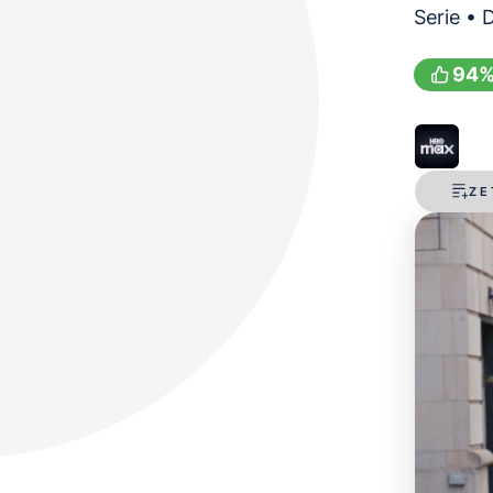
Serie •
94
ZE