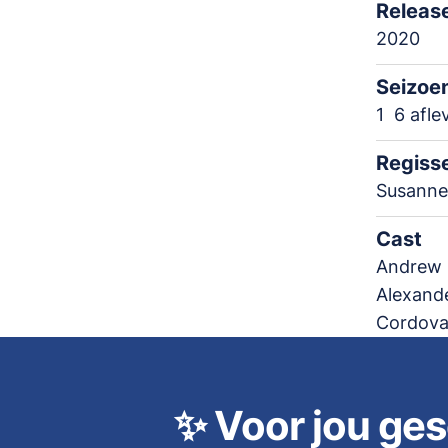
Releas
2020
Seizoe
1
6 afle
Regiss
Susanne
Cast
Andrew 
Alexande
Cordova,
✨
Voor jou ges