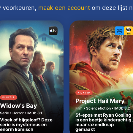
uw voorkeuren,
maak een account
om deze lijst 
KIJKTIP
KIJKTIP
Project Hail Mary
Widow's Bay
Film • Sciencefiction • IMDb 8.2
Serie • Horror • IMDb 8.1
Sf-epos met Ryan Gosling
Vloek of bijgeloof? Deze
is een beetje kinderachtig,
serie is mysterieus en
maar razendknap
enorm komisch
gemaakt