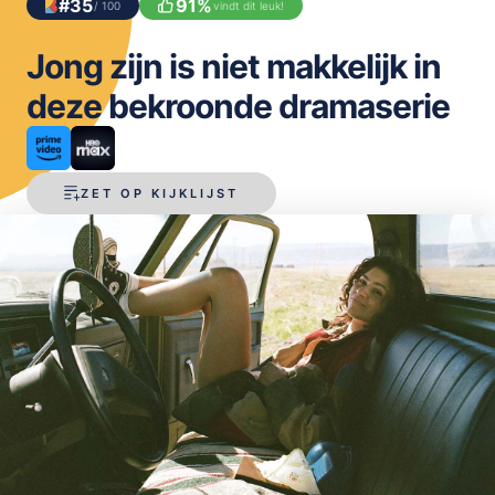
#
35
91
%
/ 100
vindt dit leuk!
OPSLAAN
Jong zijn is niet makkelijk in
deze bekroonde dramaserie
ZET OP KIJKLIJST