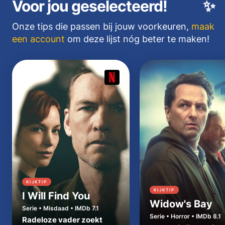
Voor jou geselecteerd!
✨
Onze tips die passen bij jouw voorkeuren,
maak
een account
om deze lijst nóg beter te maken!
KIJKTIP
KIJKTIP
I Will Find You
Widow's Bay
Serie • Misdaad • IMDb 7.1
Serie • Horror • IMDb 8.1
Radeloze vader zoekt