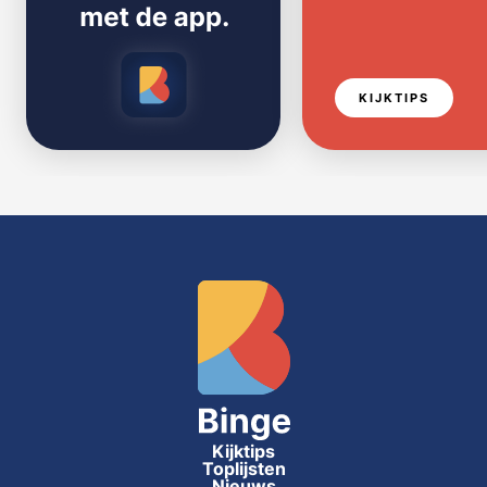
KIJKTIPS
Kijktips
Toplijsten
Nieuws