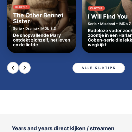
KIJKTIP
KIJKTIP
The Other Bennet
I Will Find You
Sister
Serie • Misdaad • IMDb 7.
Serie • Drama • IMDb 8.3
Radeloze vader zoe
De onopvallende Mary
zoontje in een Harla
ontdekt zichzelf, het leven
Coben-serie die lek
en de liefde
wegkijkt
ALLE KIJKTIPS
Years and years direct kijken / streamen