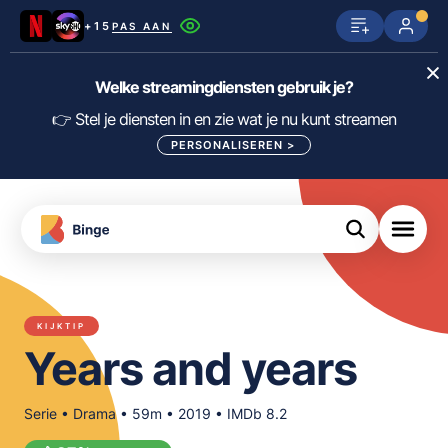
+15
PAS AAN
Netflix
SkyShowtime
Prime Video
Welke streamingdiensten gebruik je?
ijn
nge
Disney+
Videoland
HBO Max
👉 Stel je diensten in en zie wat je nu kunt streamen
PERSONALISEREN
>
NPO Start
Apple TV+
NLZIET
tips
Viaplay
Pathé Thuis
Apple TV
jsten
uws
Film1
Lumière
KIJK
KIJKTIP
meJane
Canal+
Years and years
Download
de
FILTER FILMS EN SERIES OP MIJN
Binge
DIENSTEN
App
Serie • Drama • 59m • 2019 • IMDb 8.2
ALLES/NIETS SELECTEREN