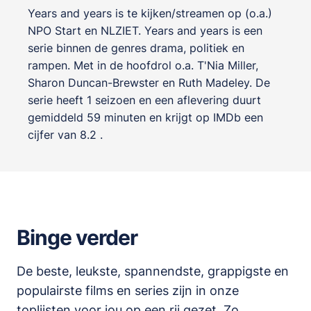
Years and years is te kijken/streamen op (o.a.)
NPO Start en NLZIET. Years and years is een
serie binnen de genres
drama, politiek en
rampen
. Met in de hoofdrol o.a.
T'Nia Miller
,
Sharon Duncan-Brewster
en
Ruth Madeley
. De
serie heeft 1 seizoen en een aflevering duurt
gemiddeld 59 minuten en krijgt op IMDb een
cijfer van 8.2 .
Binge verder
De beste, leukste, spannendste, grappigste en
populairste films en series zijn in onze
toplijsten
voor jou op een rij gezet. Zo