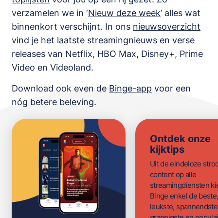
verzamelen we in ‘
Nieuw deze week
’ alles wat
binnenkort verschijnt. In ons
nieuwsoverzicht
vind je het laatste streamingnieuws en verse
releases van
Netflix, HBO Max, Disney+, Prime
Video en Videoland
.
Download ook even de
Binge-app
voor een
nóg betere beleving.
Ontdek onze
kijktips
Uit de eindeloze str
content op alle
streamingdiensten ki
Binge enkel de beste
leukste, spannendste
grappigste en populai