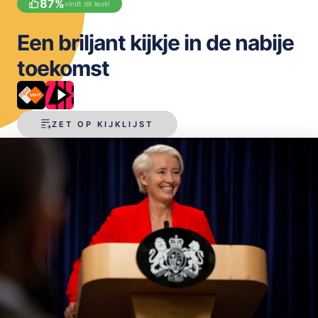
87
%
vindt dit leuk!
OPSLAAN
Een briljant kijkje in de nabije
toekomst
ZET OP KIJKLIJST