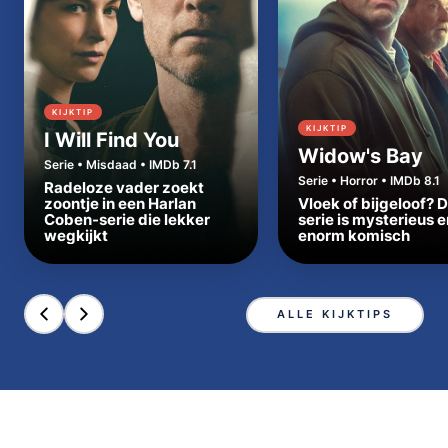
KIJKTIP
KIJKTIP
I Will Find You
Widow's Bay
Serie • Misdaad • IMDb 7.1
Serie • Horror • IMDb 8.1
Radeloze vader zoekt
zoontje in een Harlan
Vloek of bijgeloof? 
Coben-serie die lekker
serie is mysterieus e
wegkijkt
enorm komisch
ALLE KIJKTIPS