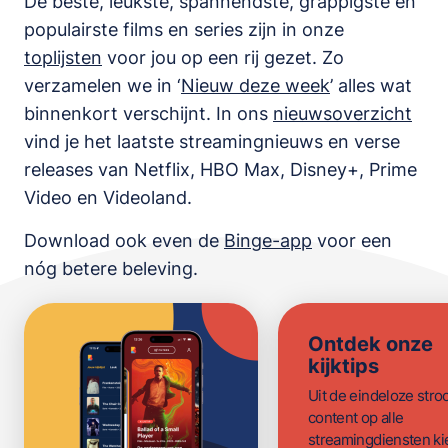
De beste, leukste, spannendste, grappigste en
populairste films en series zijn in onze
toplijsten
voor jou op een rij gezet. Zo
verzamelen we in ‘
Nieuw deze week
’ alles wat
binnenkort verschijnt. In ons
nieuwsoverzicht
vind je het laatste streamingnieuws en verse
releases van
Netflix, HBO Max, Disney+, Prime
Video en Videoland
.
Download ook even de
Binge-app
voor een
nóg betere beleving.
Ontdek onze
kijktips
Uit de eindeloze str
content op alle
streamingdiensten ki