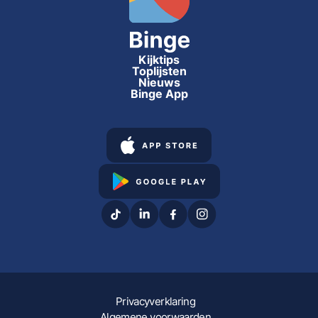
Kijktips
Toplijsten
Nieuws
Binge App
Privacyverklaring
Algemene voorwaarden