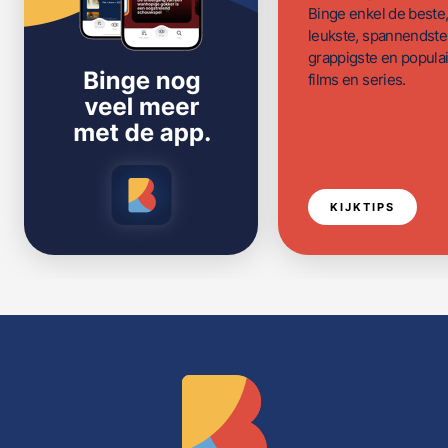
Binge enkel de beste
leukste, spannendste
grappigste en populai
films en series.
KIJKTIPS