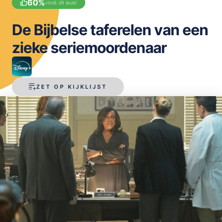
60
%
vindt dit leuk!
OPSLAAN
De Bijbelse taferelen van een
zieke seriemoordenaar
ZET OP KIJKLIJST