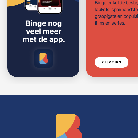
Binge enkel de beste
leukste, spannendste
grappigste en populai
films en series.
KIJKTIPS