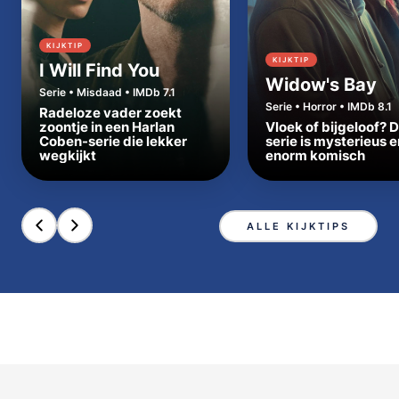
KIJKTIP
KIJKTIP
I Will Find You
Widow's Bay
Serie • Misdaad • IMDb 7.1
Serie • Horror • IMDb 8.1
Radeloze vader zoekt
zoontje in een Harlan
Vloek of bijgeloof? 
Coben-serie die lekker
serie is mysterieus e
wegkijkt
enorm komisch
ALLE KIJKTIPS