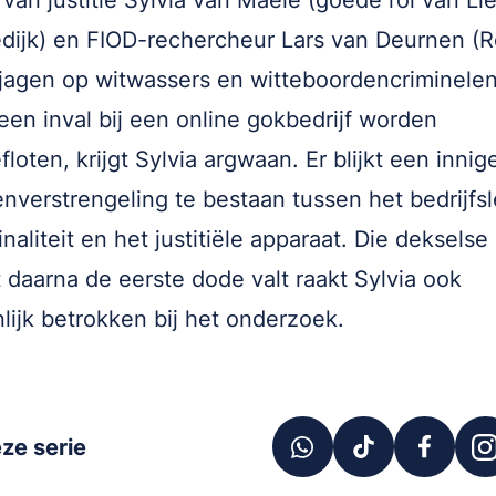
r van justitie Sylvia van Maele (goede rol van Li
dijk) en FIOD-rechercheur Lars van Deurnen (
jagen op witwassers en witteboordencriminelen
 een inval bij een online gokbedrijf worden
loten, krijgt Sylvia argwaan. Er blijkt een innig
nverstrengeling te bestaan tussen het bedrijfs
naliteit en het justitiële apparaat. Die dekselse 
t daarna de eerste dode valt raakt Sylvia ook
lijk betrokken bij het onderzoek.
ze serie