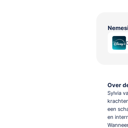
Nemes
Over de
Sylvia v
krachten
een scha
en inter
Wanneer 