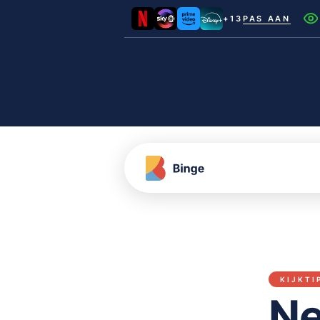
+13
PAS AAN
Netflix
Videoland
NLZIET
Film1
Canal+
KIJKTI
Ne