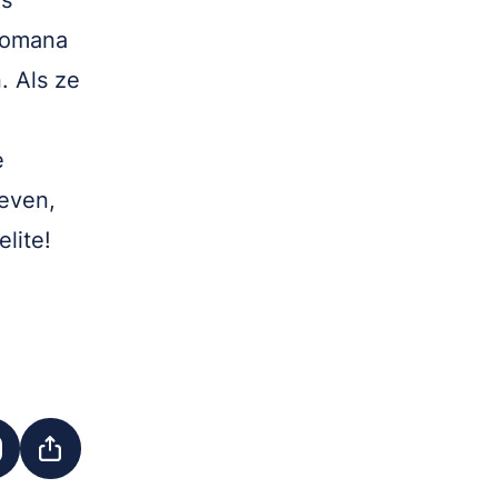
es
Romana
. Als ze
e
leven,
elite!