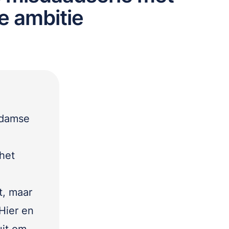
le ambitie
rdamse
het
t, maar
Hier en