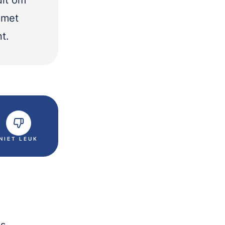
uit om
 met
t.
NIET LEUK