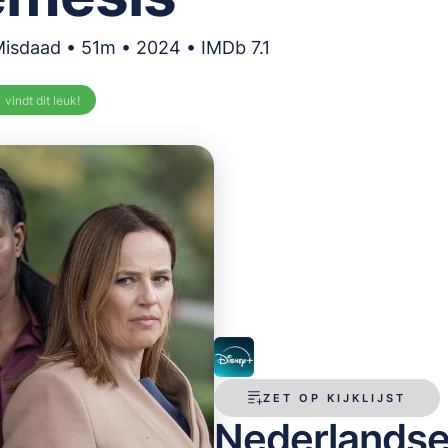
Misdaad • 51m • 2024 • IMDb 7.1
%
vindt dit leuk!
ZET OP KIJKLIJST
Nederlandse