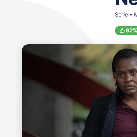
Serie • 
92