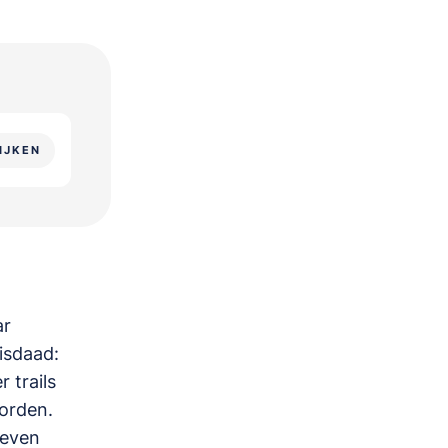
IJKEN
ar
isdaad:
 trails
orden.
leven