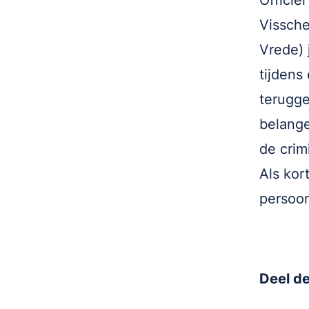
Officie
Vissche
Vrede) 
tijdens
teruggef
belange
de crimi
Als kor
persoon
Deel de