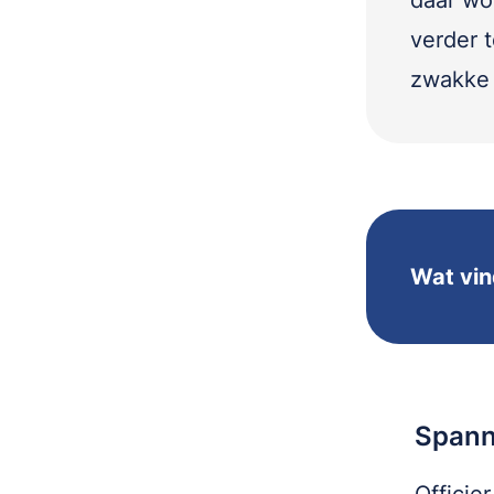
daar wo
verder t
zwakke 
Wat vin
Spann