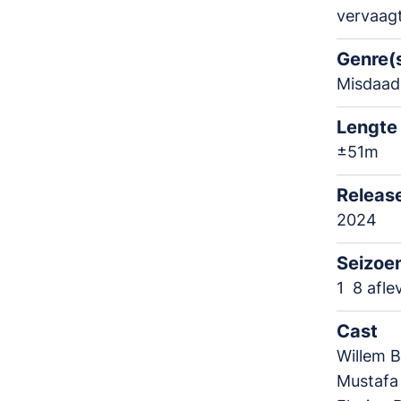
vervaagt
Genre(
Misdaad
Lengte
±51m
Releas
2024
Seizoe
1
8 afle
Cast
Willem 
Mustafa 