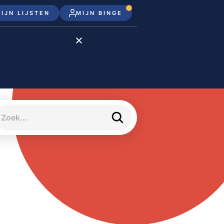
IJN LIJSTEN
MIJN BINGE
Disney+
Apple TV+
Apple TV
meJane