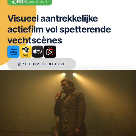
60
%
vindt dit leuk!
OPSLAAN
Visueel aantrekkelijke
actiefilm vol spetterende
vechtscènes
ZET OP KIJKLIJST