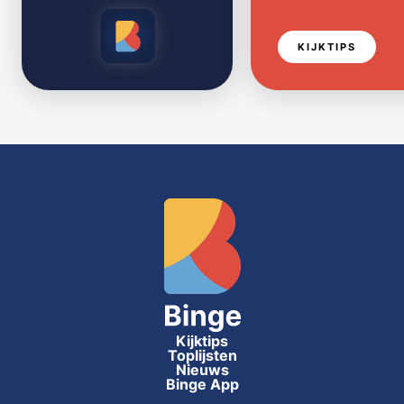
KIJKTIPS
Kijktips
Toplijsten
Nieuws
Binge App