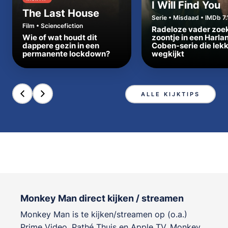
I Will Find You
The Last House
Serie • Misdaad • IMDb 7.
Film • Sciencefiction
Radeloze vader zoe
Wie of wat houdt dit
zoontje in een Harla
dappere gezin in een
Coben-serie die lek
permanente lockdown?
wegkijkt
ALLE KIJKTIPS
Monkey Man direct kijken / streamen
Monkey Man is te kijken/streamen op (o.a.)
Prime Video, Pathé Thuis en Apple TV. Monkey