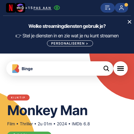
+15
PAS AAN
Netflix
SkyShowtime
Prime Video
Welke streamingdiensten gebruik je?
ijn
nge
Disney+
Videoland
HBO Max
👉 Stel je diensten in en zie wat je nu kunt streamen
PERSONALISEREN
>
NPO Start
Apple TV+
NLZIET
tips
Viaplay
Pathé Thuis
Apple TV
jsten
uws
Film1
Lumière
KIJK
KIJKTIP
meJane
Canal+
Monkey Man
Download
de
FILTER FILMS EN SERIES OP MIJN
Binge
DIENSTEN
App
Film • Thriller • 2u 01m • 2024 • IMDb 6.8
ALLES/NIETS SELECTEREN