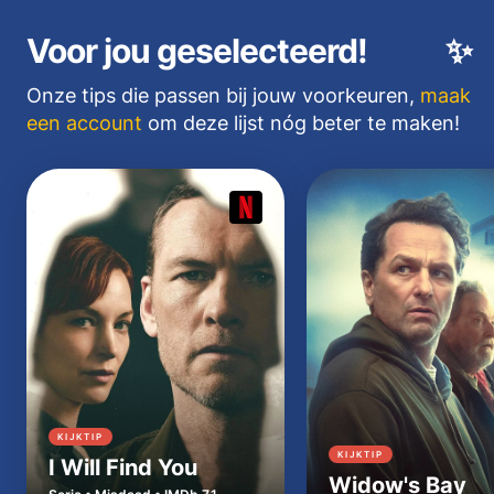
Voor jou geselecteerd!
✨
Onze tips die passen bij jouw voorkeuren,
maak
een account
om deze lijst nóg beter te maken!
KIJKTIP
KIJKTIP
I Will Find You
Widow's Bay