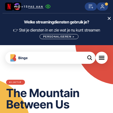
+15
PAS AAN
Netflix
SkyShowtime
Prime Video
Welke streamingdiensten gebruik je?
ijn
nge
Disney+
Videoland
HBO Max
👉 Stel je diensten in en zie wat je nu kunt streamen
PERSONALISEREN
>
NPO Start
Apple TV+
NLZIET
tips
Viaplay
Pathé Thuis
Apple TV
jsten
uws
Film1
Lumière
KIJK
KIJKTIP
meJane
Canal+
The Mountain
Download
de
FILTER FILMS EN SERIES OP MIJN
Binge
DIENSTEN
Between Us
App
ALLES/NIETS SELECTEREN