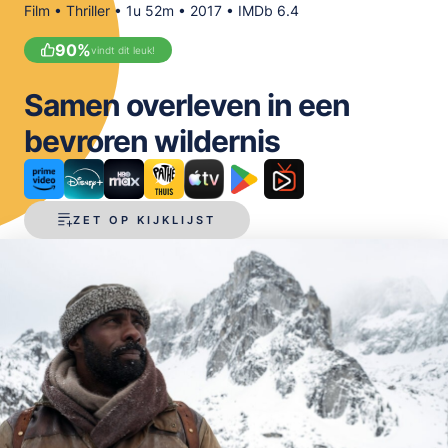
Film • Thriller • 1u 52m • 2017 • IMDb 6.4
OPSLAAN
90
%
vindt dit leuk!
Samen overleven in een
bevroren wildernis
ZET OP KIJKLIJST