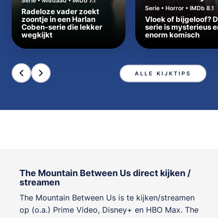
Serie • Misdaad • IMDb 7.1
Serie • Horror • IMDb 8.1
Radeloze vader zoekt
zoontje in een Harlan
Vloek of bijgeloof? 
Coben-serie die lekker
serie is mysterieus e
wegkijkt
enorm komisch
ALLE KIJKTIPS
The Mountain Between Us direct kijken /
streamen
The Mountain Between Us is te kijken/streamen
op (o.a.) Prime Video, Disney+ en HBO Max. The