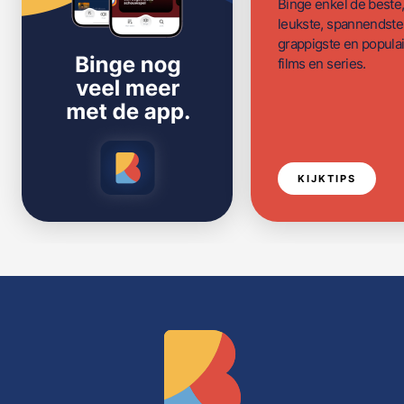
Binge enkel de beste
leukste, spannendste
grappigste en populai
films en series.
KIJKTIPS