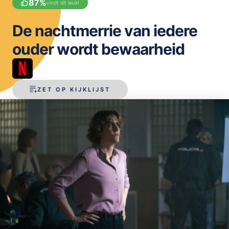
87
%
vindt dit leuk!
OPSLAAN
De nachtmerrie van iedere
ouder wordt bewaarheid
ZET OP KIJKLIJST