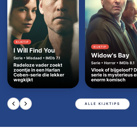
KIJKTIP
KIJKTIP
I Will Find You
Widow's Bay
Serie • Misdaad • IMDb 7.1
Serie • Horror • IMDb 8.1
Radeloze vader zoekt
zoontje in een Harlan
Vloek of bijgeloof? 
Coben-serie die lekker
serie is mysterieus e
wegkijkt
enorm komisch
ALLE KIJKTIPS