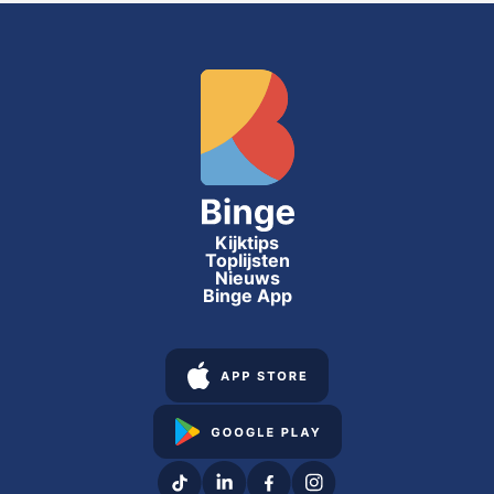
Kijktips
Toplijsten
Nieuws
Binge App