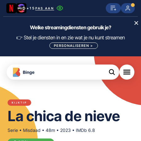
+15
PAS AAN
Netflix
SkyShowtime
Prime Video
Welke streamingdiensten gebruik je?
ijn
nge
Disney+
Videoland
HBO Max
👉 Stel je diensten in en zie wat je nu kunt streamen
PERSONALISEREN
>
NPO Start
Apple TV+
NLZIET
tips
Viaplay
Pathé Thuis
Apple TV
jsten
uws
Film1
Lumière
KIJK
KIJKTIP
meJane
Canal+
La chica de nieve
Download
de
FILTER FILMS EN SERIES OP MIJN
Binge
DIENSTEN
App
Serie • Misdaad • 48m • 2023 • IMDb 6.8
ALLES/NIETS SELECTEREN