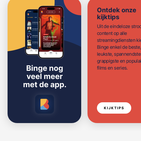
Ontdek onze
kijktips
Uit de eindeloze str
content op alle
streamingdiensten ki
Binge enkel de beste
leukste, spannendste
grappigste en populai
films en series.
KIJKTIPS