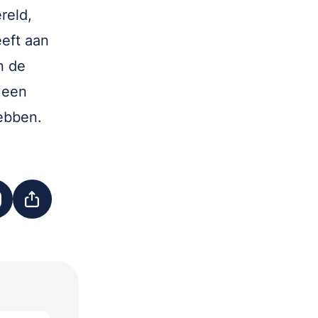
reld,
eft aan
n de
 een
ebben.