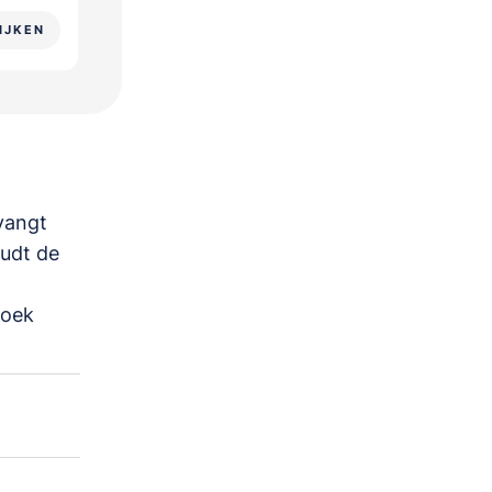
IJKEN
vangt
oudt de
zoek