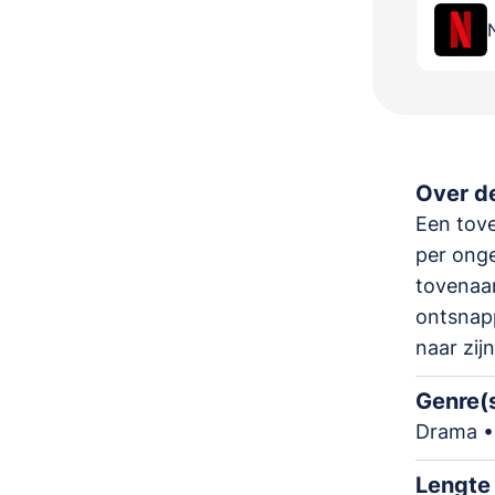
Over de
Een tove
per onge
tovenaar
ontsnap
naar zij
Genre(
Drama •
Lengte