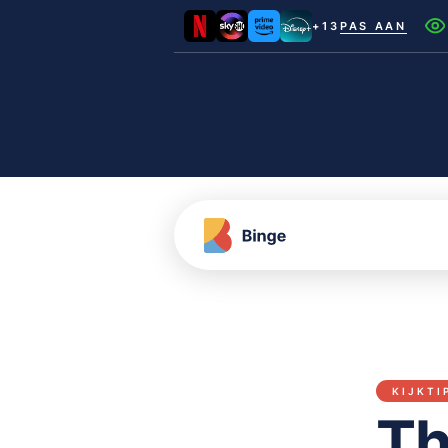
+13
PAS AAN
Netflix
Videoland
NLZIET
Film1
Canal+
KIJKTI
Th