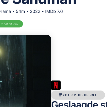
Drama • 54m • 2022 • IMDb 7.6
%
vindt dit leuk!
ZET OP KIJKLIJST
Geslaagde st