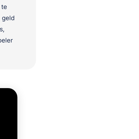
 te
 geld
s,
peler