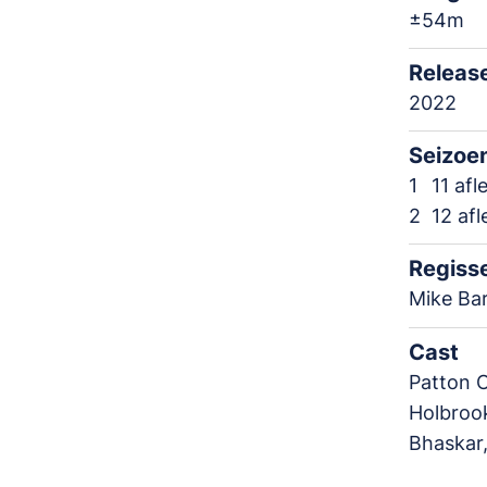
±54m
Releas
2022
Seizoe
1
11 afl
2
12 af
Regiss
Mike Ba
Cast
Patton 
Holbrook
Bhaskar