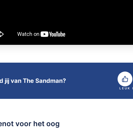
d jij van The Sandman?
LEUK
enot voor het oog