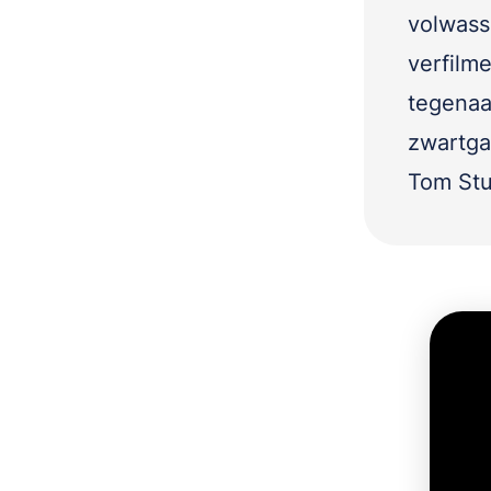
volwass
verfilm
tegenaa
zwartgal
Tom Stu