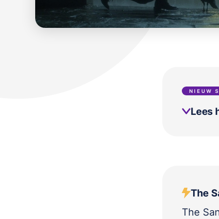
NIEUW 
Lees h
The S
The San