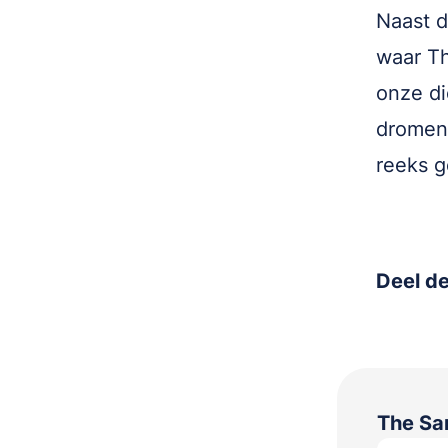
Naast d
waar Th
onze di
dromen 
reeks g
Deel de
The S