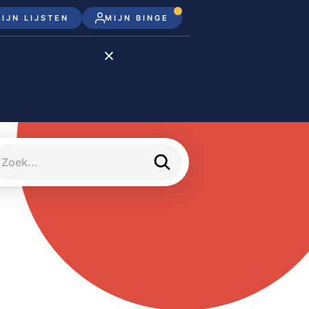
IJN LIJSTEN
MIJN BINGE
Disney+
Apple TV+
Apple TV
meJane