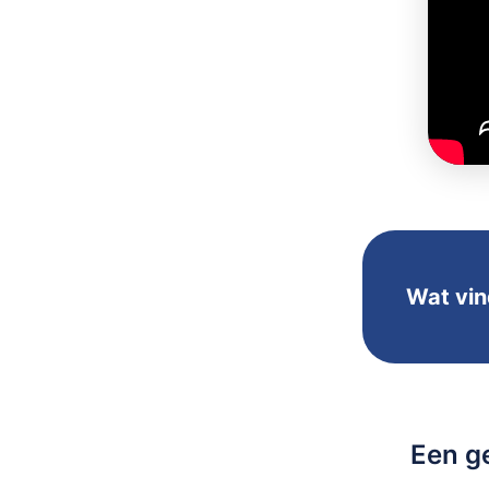
Wat vin
Een g