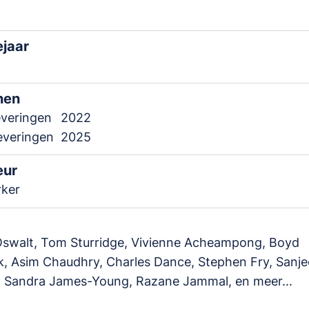
ejaar
nen
everingen
2022
leveringen
2025
eur
rker
Oswalt, Tom Sturridge, Vivienne Acheampong, Boyd
, Asim Chaudhry, Charles Dance, Stephen Fry, Sanje
, Sandra James-Young, Razane Jammal, en meer...