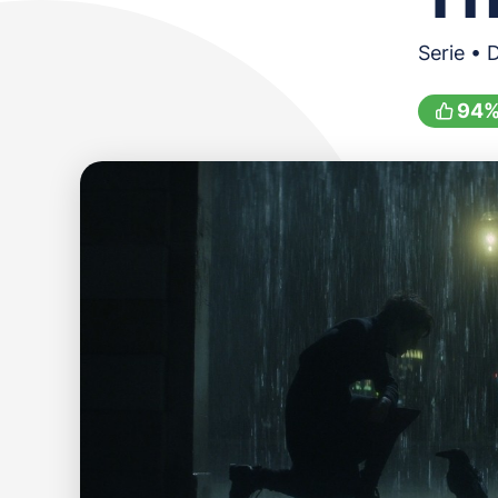
Serie • 
94