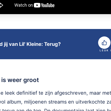
 jij van Lil' Kleine: Terug?
LEUK
 is weer groot
ine leek definitief te zijn afgeschreven, maar me
ol album, miljoenen streams en uitverkochte za
r terug aan de top. De documentaire laat zien h