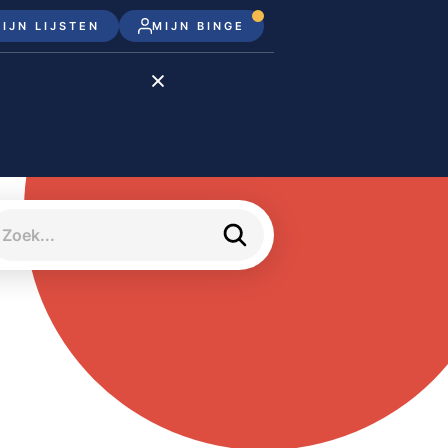
IJN LIJSTEN
MIJN BINGE
Disney+
Apple TV+
Apple TV
meJane