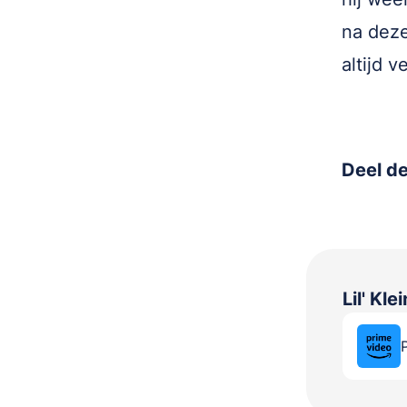
na deze
altijd v
Deel de
Lil' Kl