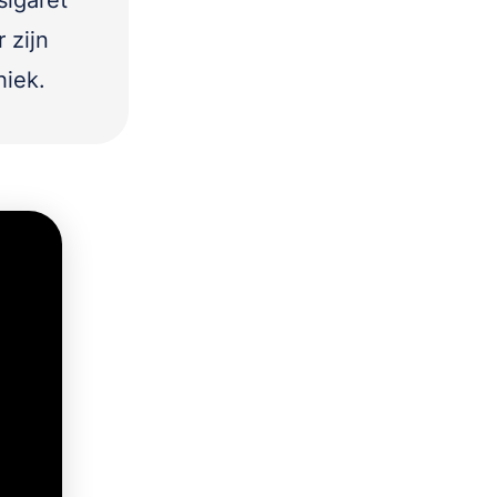
sigaret
 zijn
hiek.