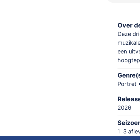
Over de
Deze drie
muzikale
een uitv
hoogtep
Genre(
Portret 
Releas
2026
Seizoe
1
3 afle