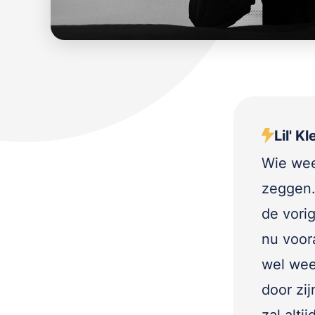
Lil' K
Wie wee
zeggen. 
de vori
nu voor
wel wee
door zij