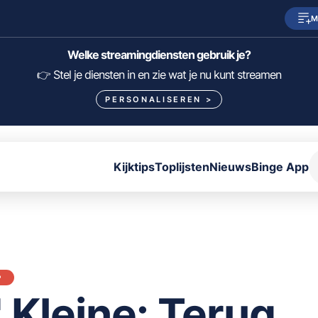
M
SkyShowtime
Prime Video
Welke streamingdiensten gebruik je?
HBO Max
NPO Start
👉 Stel je diensten in en zie wat je nu kunt streamen
PERSONALISEREN
>
Viaplay
Pathé Thuis
Lumière
KIJK
Kijktips
Toplijsten
Nieuws
Binge App
FILTER FILMS EN SERIES OP MIJN DIENSTEN
ALLES/NIETS SELECTEREN
OPSLAAN
P
l' Kleine: Terug