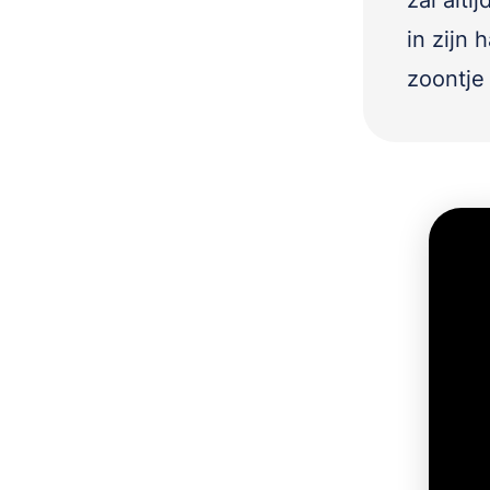
zal alti
in zijn 
zoontje 