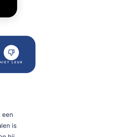
NIET LEUK
t een
len is
oe hij