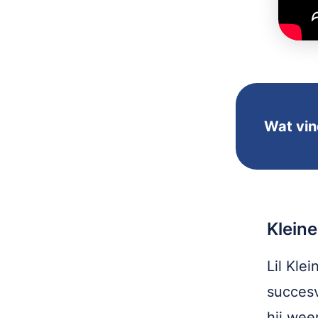
Wat vind
Kleine
Lil Kle
succesv
hij wee