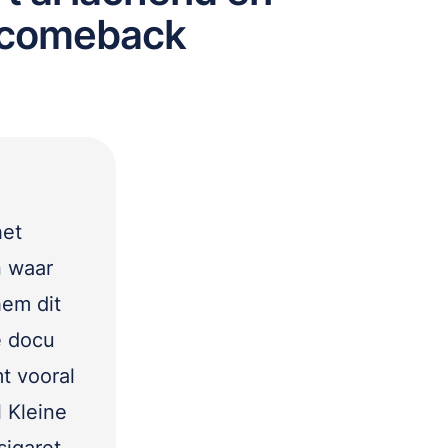
n comeback
het
n waar
hem dit
e docu
t vooral
l Kleine