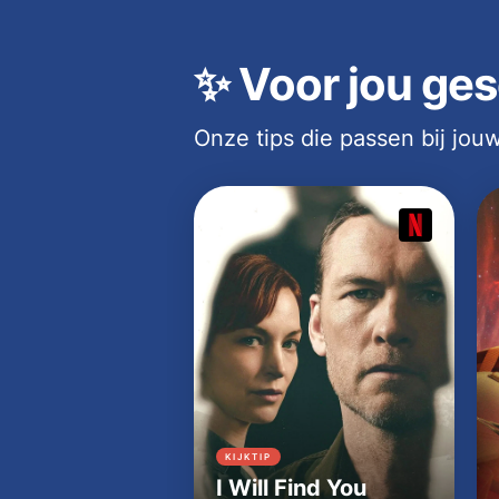
✨
Voor jou ges
Onze tips die passen bij jo
KIJKTIP
I Will Find You