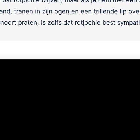
jd dat rotjochie blijven, maar als je hem met een 
hand, tranen in zijn ogen en een trillende lip over
hoort praten, is zelfs dat rotjochie best sympat