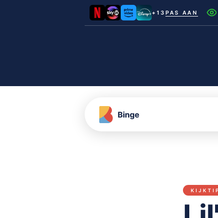
+13
PAS AAN
Netflix
Videoland
NLZIET
Film1
Canal+
KIJKTI
Li