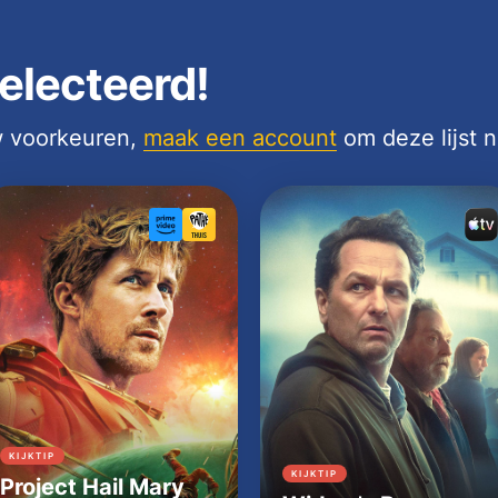
electeerd!
uw voorkeuren,
maak een account
om deze lijst 
KIJKTIP
KIJKTIP
Project Hail Mary