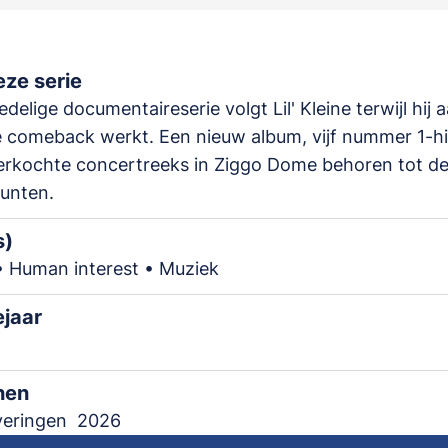
ze serie
delige documentaireserie volgt Lil' Kleine terwijl hij a
 comeback werkt. Een nieuw album, vijf nummer 1-hi
erkochte concertreeks in Ziggo Dome behoren tot d
unten.
s)
• Human interest • Muziek
ejaar
nen
veringen
2026