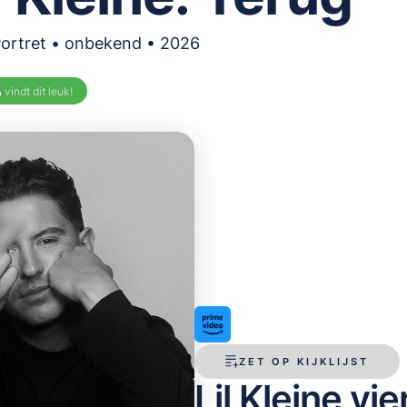
Portret • onbekend • 2026
%
vindt dit leuk!
ZET OP KIJKLIJST
Lil Kleine vi