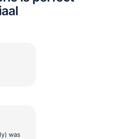
aal
ly) was