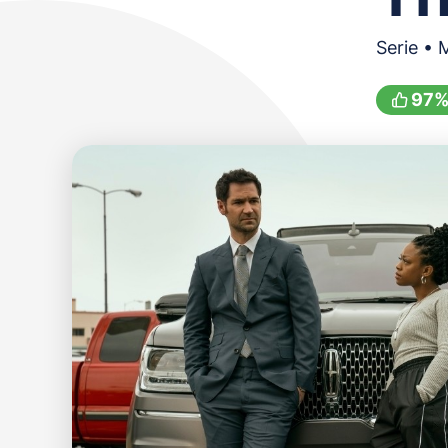
Serie • 
97