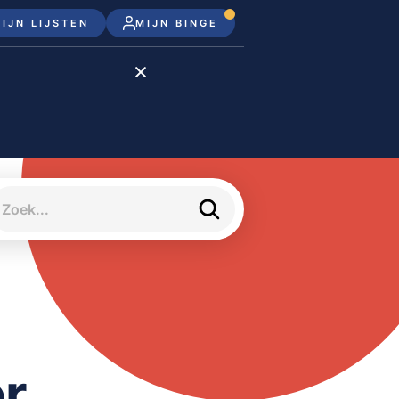
IJN LIJSTEN
MIJN BINGE
Disney+
Apple TV+
Apple TV
meJane
r