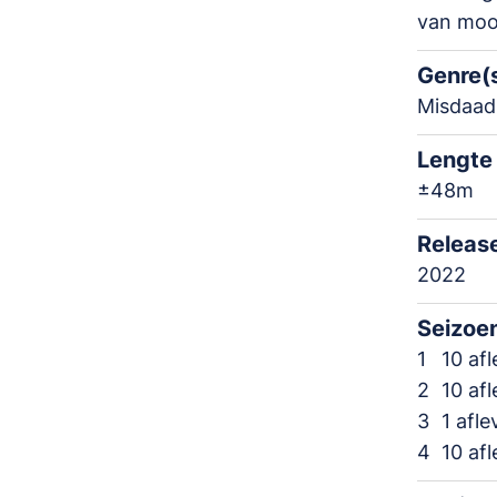
van moor
Genre(
Misdaad
Lengte
±48m
Releas
2022
Seizoe
1
10 af
2
10 af
3
1 afl
4
10 af