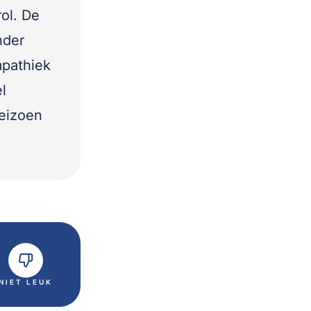
ol. De
nder
mpathiek
l
seizoen
NIET LEUK