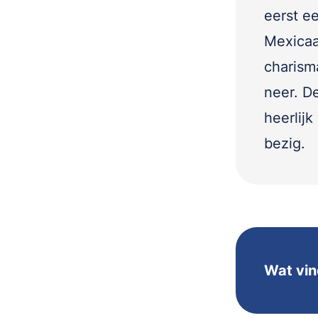
eerst e
Mexicaa
charism
neer. D
heerlij
bezig.
Wat vin