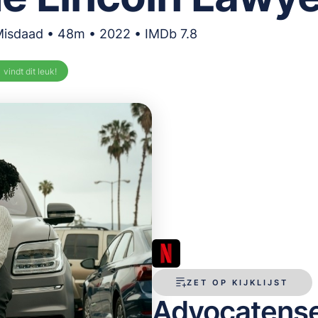
Misdaad • 48m • 2022 • IMDb 7.8
%
vindt dit leuk!
ZET OP KIJKLIJST
Advocatenser