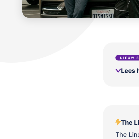
NIEUW 
Lees h
The L
The Lin