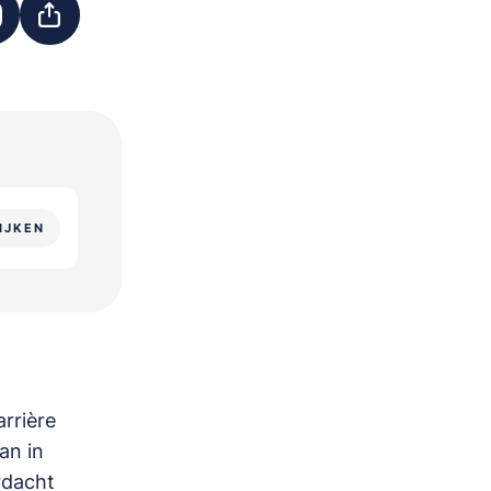
IJKEN
rrière
an in
rdacht