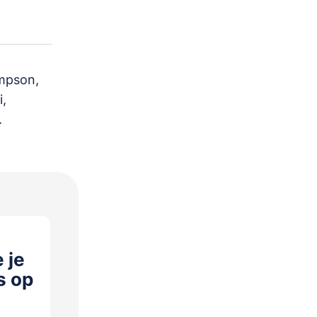
mpson,
,
.
 je
s op