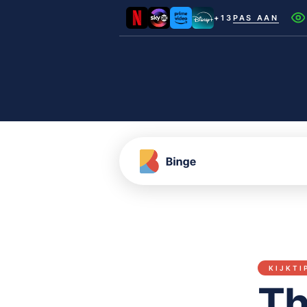
+13
PAS AAN
Netflix
Videoland
NLZIET
Film1
Canal+
KIJKTI
Th