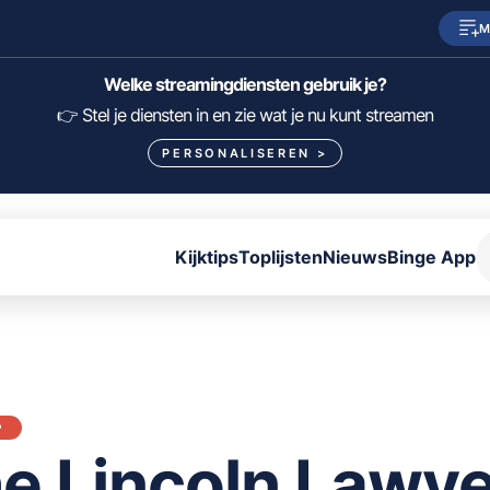
M
SkyShowtime
Prime Video
Welke streamingdiensten gebruik je?
HBO Max
NPO Start
👉 Stel je diensten in en zie wat je nu kunt streamen
PERSONALISEREN
>
Viaplay
Pathé Thuis
Lumière
KIJK
Kijktips
Toplijsten
Nieuws
Binge App
FILTER FILMS EN SERIES OP MIJN DIENSTEN
ALLES/NIETS SELECTEREN
OPSLAAN
P
e Lincoln Lawye