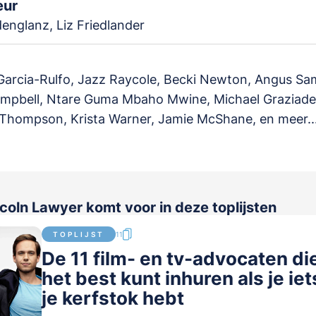
eur
englanz, Liz Friedlander
Garcia-Rulfo, Jazz Raycole, Becki Newton, Angus Sa
mpbell, Ntare Guma Mbaho Mwine, Michael Graziadei
Thompson, Krista Warner, Jamie McShane, en meer..
coln Lawyer komt voor in deze toplijsten
TOPLIJST
11
De 11 film- en tv-advocaten die
het best kunt inhuren als je iet
je kerfstok hebt