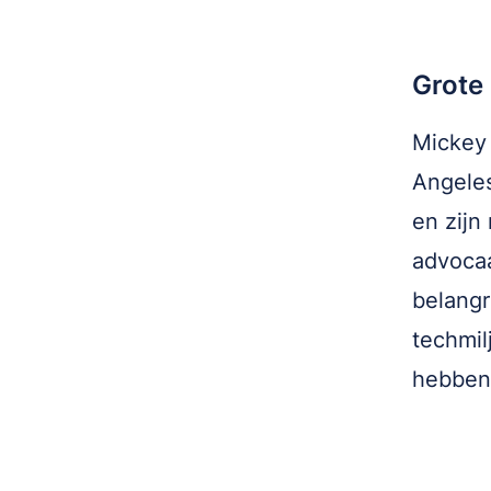
Grote
Mickey 
Angeles
en zijn
advocaa
belangri
techmil
hebben