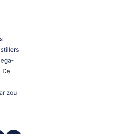
s
tillers
lega-
. De
aar zou