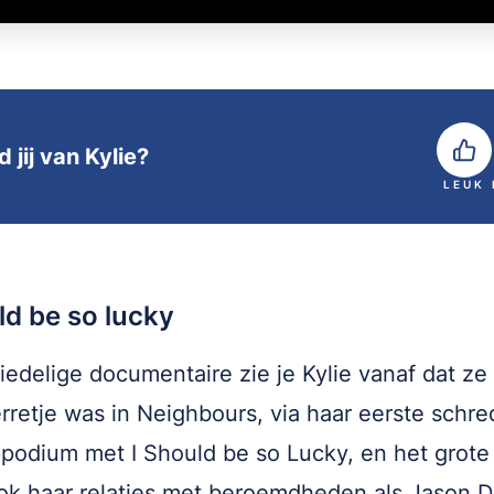
 jij van Kylie?
LEUK
ld be so lucky
riedelige documentaire zie je Kylie vanaf dat ze
rretje was in Neighbours, via haar eerste schr
podium met I Should be so Lucky, en het grote
Ook haar relaties met beroemdheden als Jason 