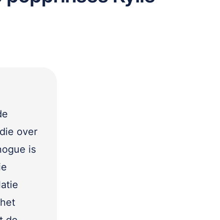
de
die over
nogue is
ie
latie
 het