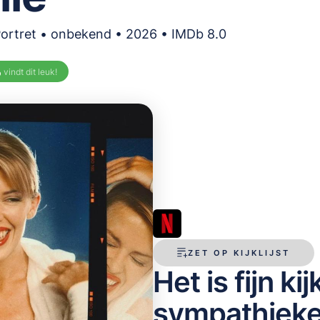
Portret • onbekend • 2026 • IMDb 8.0
%
vindt dit leuk!
ZET OP KIJKLIJST
Het is fijn ki
sympathieke