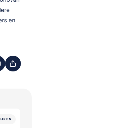
dere
ers en
IJKEN