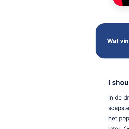
Wat vind
I shou
In de d
soapste
het pop
later. 