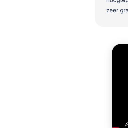
hoogtep
zeer gr