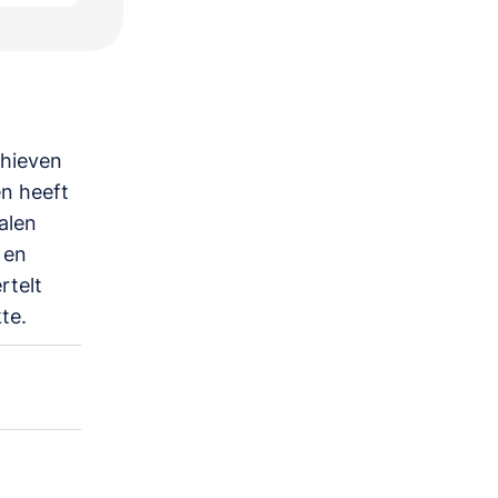
chieven
en heeft
alen
 en
rtelt
te.