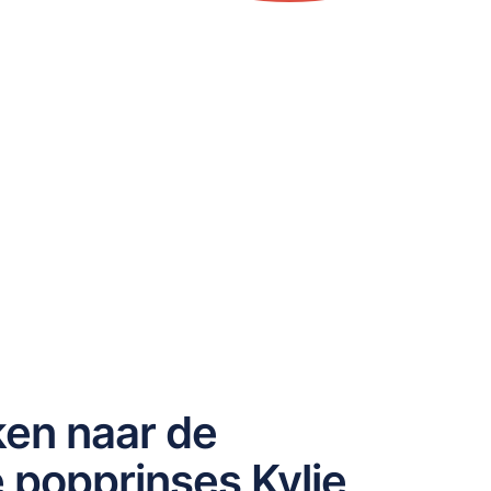
jken naar de
 popprinses Kylie