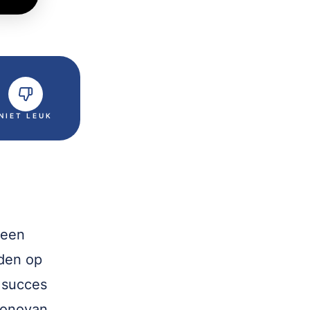
NIET LEUK
 een
eden op
 succes
Donovan