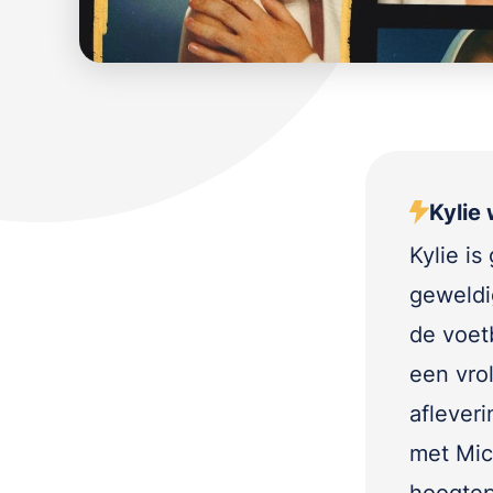
Kylie 
Kylie i
geweldi
de voetb
een vrol
afleveri
met Mic