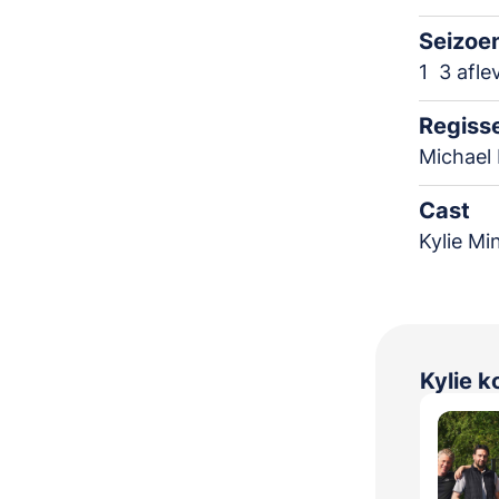
Seizoe
1
3 afle
Regiss
Michael
Cast
Kylie Mi
Kylie k