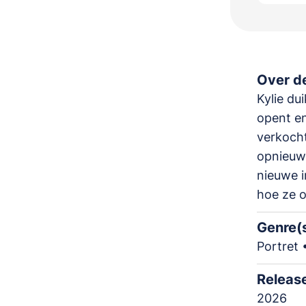
Over de
Kylie du
opent en
verkoch
opnieuw 
nieuwe i
hoe ze o
Genre(
Portret 
Releas
2026