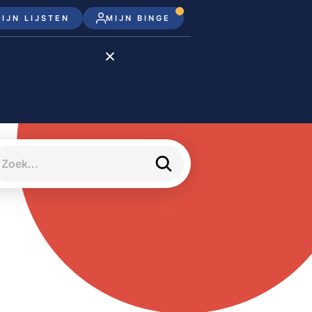
IJN LIJSTEN
MIJN BINGE
Disney+
Apple TV+
Apple TV
meJane