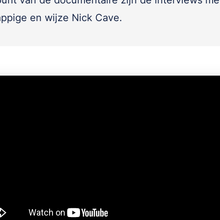
unt van de documentaire zijn de interviews me
appige en wijze Nick Cave.