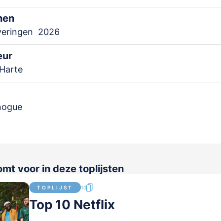
nen
veringen
2026
eur
 Harte
nogue
omt voor in deze toplijsten
TOPLIJST
10
Top 10 Netflix