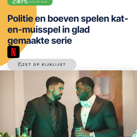
87
%
vindt dit leuk!
OPSLAAN
Politie en boeven spelen kat-
en-muisspel in glad
gemaakte serie
ZET OP KIJKLIJST