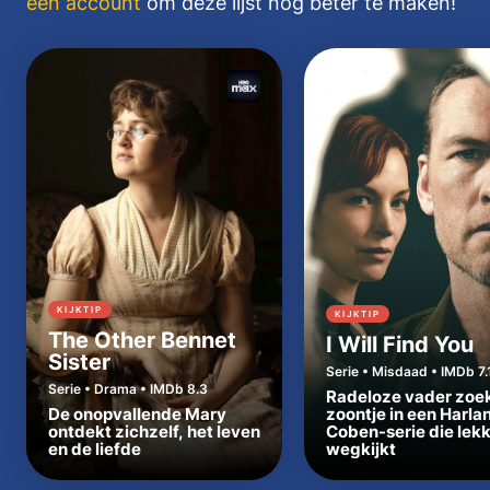
een account
om deze lijst nóg beter te maken!
KIJKTIP
KIJKTIP
The Other Bennet
I Will Find You
Sister
Serie • Misdaad • IMDb 7.
Serie • Drama • IMDb 8.3
Radeloze vader zoe
De onopvallende Mary
zoontje in een Harla
ontdekt zichzelf, het leven
Coben-serie die lek
en de liefde
wegkijkt