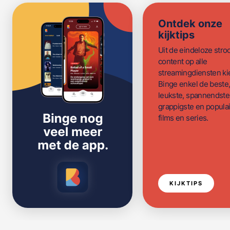
Ontdek onze
kijktips
Uit de eindeloze str
content op alle
streamingdiensten ki
Binge enkel de beste
leukste, spannendste
grappigste en populai
films en series.
KIJKTIPS