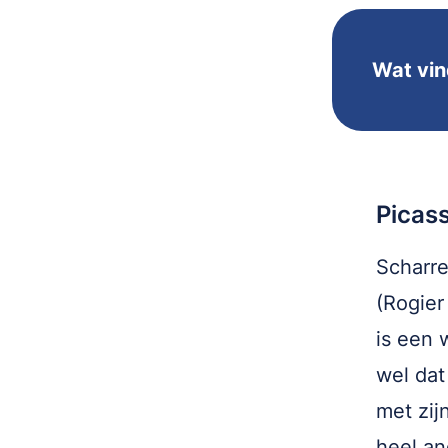
Wat vin
Picass
Scharre
(Rogier
is een 
wel dat
met zij
heel an