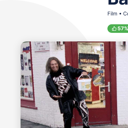
Film • 
57