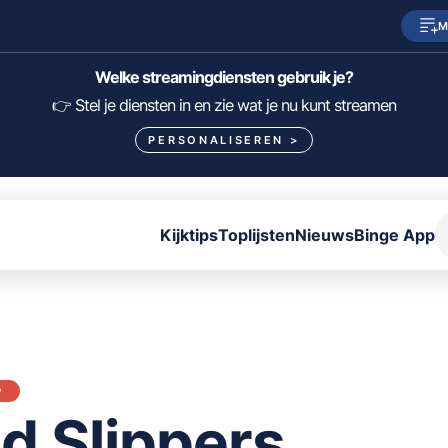
M
SkyShowtime
Prime Video
Welke streamingdiensten gebruik je?
HBO Max
NPO Start
👉 Stel je diensten in en zie wat je nu kunt streamen
PERSONALISEREN
>
Viaplay
Pathé Thuis
Lumière
KIJK
Kijktips
Toplijsten
Nieuws
Binge App
FILTER FILMS EN SERIES OP MIJN DIENSTEN
ALLES/NIETS SELECTEREN
OPSLAAN
P
d Slippers