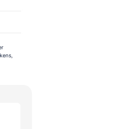
er
kens,