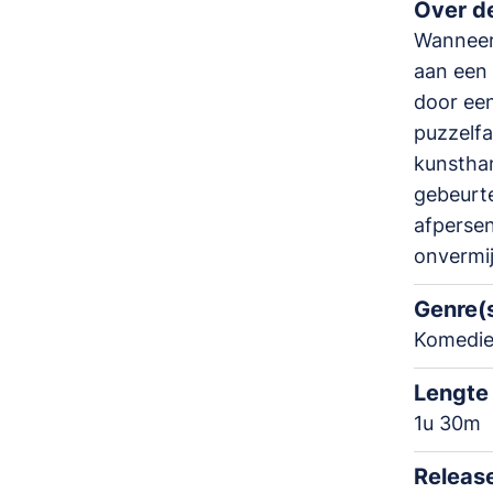
Over de
Wanneer 
aan een 
door een
puzzelfa
kunsthan
gebeurte
afpersen
onvermij
Genre(
Komedi
Lengte
1u 30m
Releas