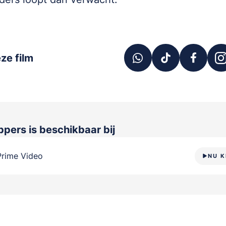
ze film
ippers
is beschikbaar bij
Prime Video
NU K