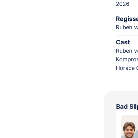
2026
Regiss
Ruben v
Cast
Ruben va
Komproe
Horace C
Bad Sli