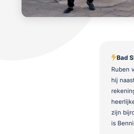
Bad Sl
Ruben v
hij naas
rekenin
heerlij
zijn bij
is Benn