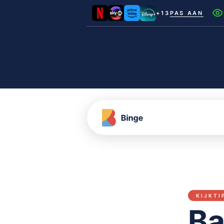
+13
PAS AAN
Netflix
Videoland
NLZIET
Film1
Canal+
KIJKTI
Ba