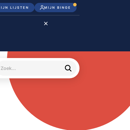
IJN LIJSTEN
MIJN BINGE
Disney+
Apple TV+
Apple TV
meJane