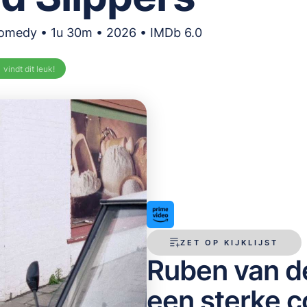
Comedy • 1u 30m • 2026 • IMDb 6.0
%
vindt dit leuk!
ZET OP KIJKLIJST
Ruben van de
een sterke c