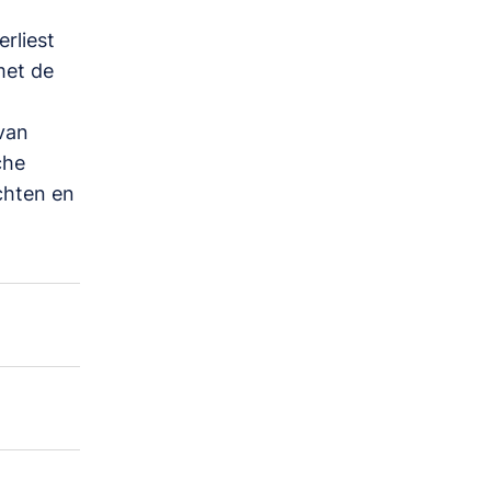
rliest
met de
van
che
ichten en