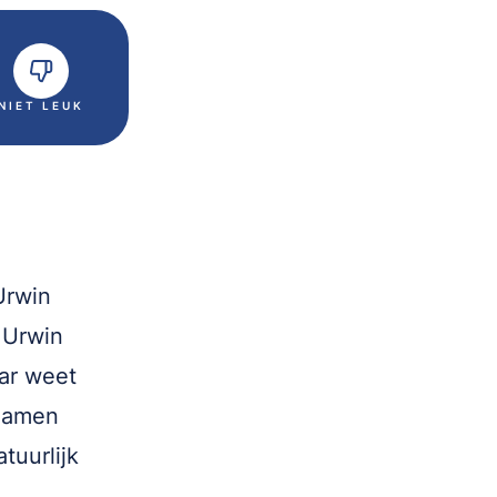
NIET LEUK
Urwin
 Urwin
ar weet
 Samen
tuurlijk