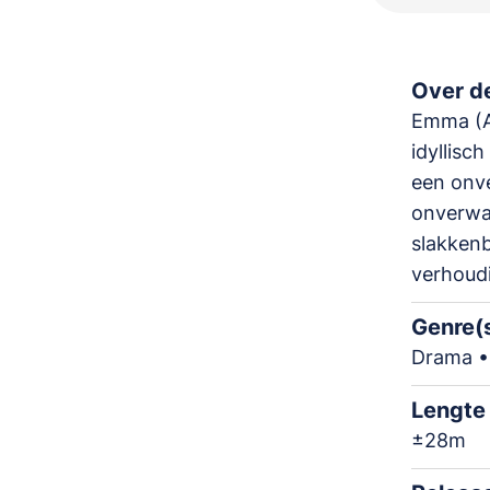
Over de
Emma (A
idyllisc
een onve
onverwac
slakkenb
verhoud
Genre(
Drama •
Lengte
±28m