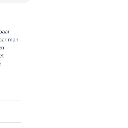
baar
haar man
en
et
e