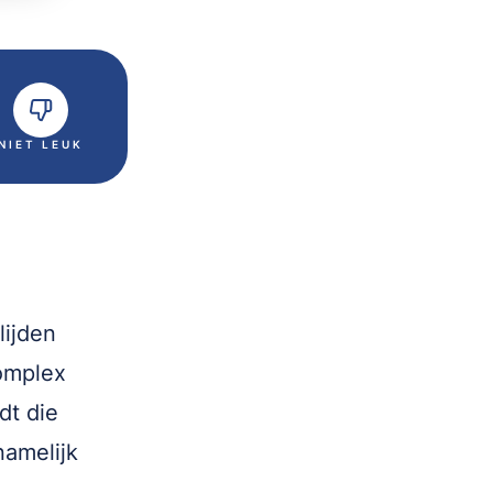
NIET LEUK
ijden
omplex
dt die
namelijk