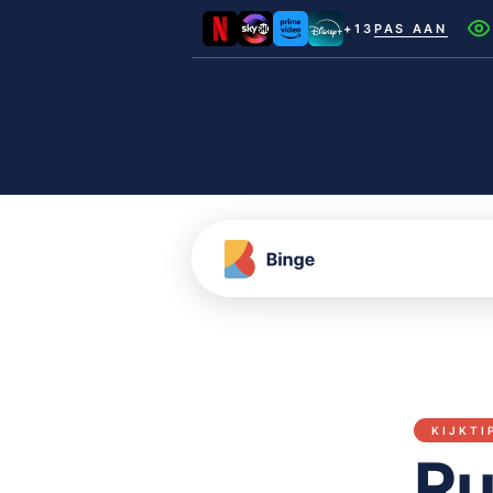
+13
PAS AAN
Netflix
Videoland
NLZIET
Film1
Canal+
KIJKTI
Ru