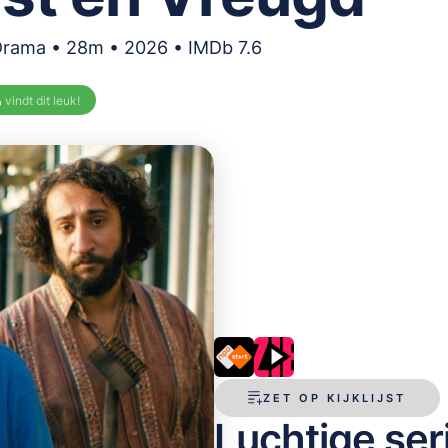
Drama • 28m • 2026 • IMDb 7.6
%
vindt dit leuk!
ZET OP KIJKLIJST
Luchtige seri