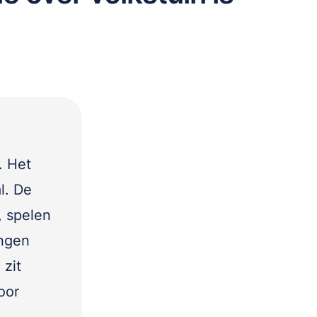
. Het
l. De
, spelen
ingen
 zit
oor