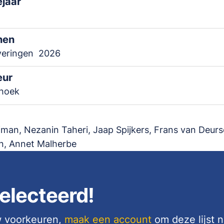
ejaar
nen
veringen
2026
eur
ehoek
man, Nezanin Taheri, Jaap Spijkers, Frans van Deurs
n, Annet Malherbe
electeerd!
uw voorkeuren,
maak een account
om deze lijst 