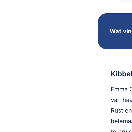
Wat vin
Kibbel
Emma Qu
van haa
Rust en
helemaa
te bruis