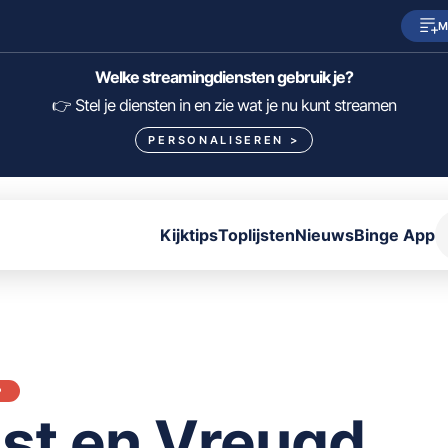
M
SkyShowtime
Prime Video
Welke streamingdiensten gebruik je?
HBO Max
NPO Start
👉 Stel je diensten in en zie wat je nu kunt streamen
PERSONALISEREN
>
Viaplay
Pathé Thuis
Lumière
KIJK
Kijktips
Toplijsten
Nieuws
Binge App
FILTER FILMS EN SERIES OP MIJN DIENSTEN
ALLES/NIETS SELECTEREN
OPSLAAN
P
st en Vreugd