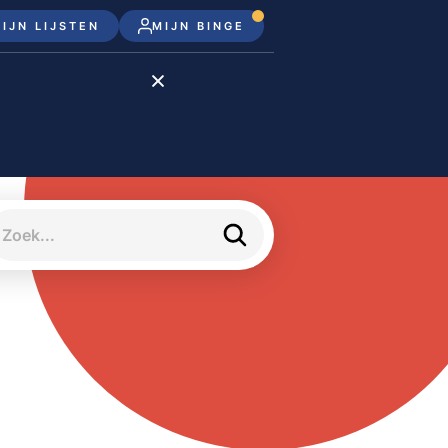
IJN LIJSTEN
MIJN BINGE
Disney+
Apple TV+
Apple TV
meJane