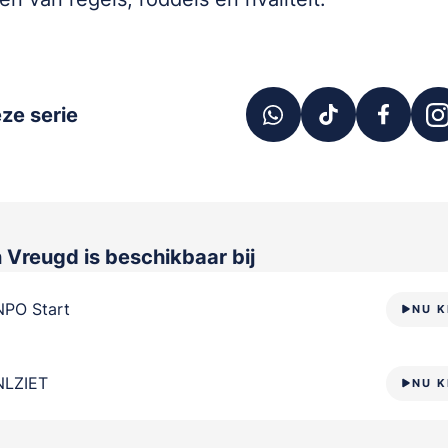
ze serie
n Vreugd
is beschikbaar bij
NPO Start
NU K
NLZIET
NU K