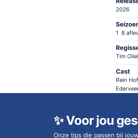
Releas
2026
Seizoe
1
8 afle
Regiss
Tim Oli
Cast
Rein Hof
Edervee
✨
Voor jou ges
Onze tips die passen bij jo