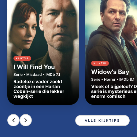
KIJKTIP
KIJKTIP
I Will Find You
Widow's Bay
Serie • Misdaad • IMDb 7.1
Serie • Horror • IMDb 8.1
Radeloze vader zoekt
zoontje in een Harlan
Vloek of bijgeloof? 
Coben-serie die lekker
serie is mysterieus e
wegkijkt
enorm komisch
ALLE KIJKTIPS