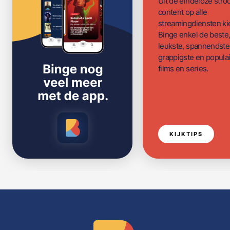
Uit de eindeloze str
content op alle
streamingdiensten ki
Binge enkel de beste
leukste, spannendste
grappigste en populai
films en series.
KIJKTIPS