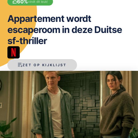
60
%
vindt dit leuk!
OPSLAAN
Appartement wordt
escaperoom in deze Duitse
sf-thriller
ZET OP KIJKLIJST