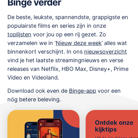
Binge verder
De beste, leukste, spannendste, grappigste en
populairste films en series zijn in onze
toplijsten
voor jou op een rij gezet. Zo
verzamelen we in ‘
Nieuw deze week
’ alles wat
binnenkort verschijnt. In ons
nieuwsoverzicht
vind je het laatste streamingnieuws en verse
releases van
Netflix, HBO Max, Disney+, Prime
Video en Videoland
.
Download ook even de
Binge-app
voor een
nóg betere beleving.
Ontdek onze
kijktips