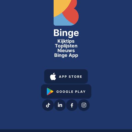
Kijktips
Toplijsten
Nieuws
Binge App