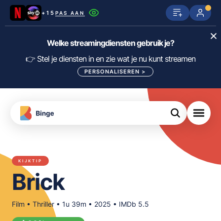
+15
PAS AAN
Netflix
SkyShowtime
Prime Video
Welke streamingdiensten gebruik je?
ijn
nge
Disney+
Videoland
HBO Max
👉 Stel je diensten in en zie wat je nu kunt streamen
PERSONALISEREN
>
NPO Start
Apple TV+
NLZIET
tips
Viaplay
Pathé Thuis
Apple TV
jsten
uws
Film1
Lumière
KIJK
KIJKTIP
meJane
Canal+
Brick
Download
de
FILTER FILMS EN SERIES OP MIJN
Binge
DIENSTEN
App
Film • Thriller • 1u 39m • 2025 • IMDb 5.5
ALLES/NIETS SELECTEREN