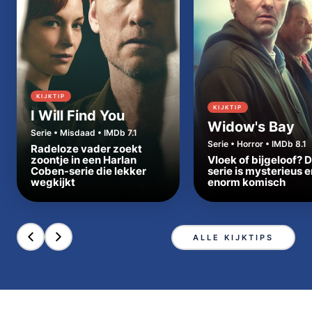
KIJKTIP
KIJKTIP
I Will Find You
Widow's Bay
Serie • Misdaad • IMDb 7.1
Serie • Horror • IMDb 8.1
Radeloze vader zoekt
zoontje in een Harlan
Vloek of bijgeloof? 
Coben-serie die lekker
serie is mysterieus e
wegkijkt
enorm komisch
ALLE KIJKTIPS