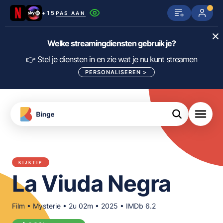
+15
PAS AAN
Netflix
SkyShowtime
Prime Video
Welke streamingdiensten gebruik je?
ijn
nge
Disney+
Videoland
HBO Max
👉 Stel je diensten in en zie wat je nu kunt streamen
PERSONALISEREN
>
NPO Start
Apple TV+
NLZIET
tips
Viaplay
Pathé Thuis
Apple TV
jsten
uws
Film1
Lumière
KIJK
KIJKTIP
meJane
Canal+
La Viuda Negra
Download
de
FILTER FILMS EN SERIES OP MIJN
Binge
DIENSTEN
App
Film • Mysterie • 2u 02m • 2025 • IMDb 6.2
ALLES/NIETS SELECTEREN