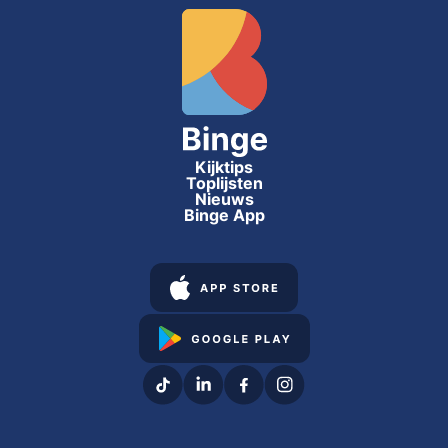
Kijktips
Toplijsten
Nieuws
Binge App