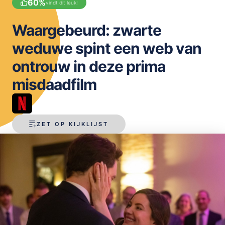
60
%
vindt dit leuk!
OPSLAAN
Waargebeurd: zwarte
weduwe spint een web van
ontrouw in deze prima
misdaadfilm
ZET OP KIJKLIJST