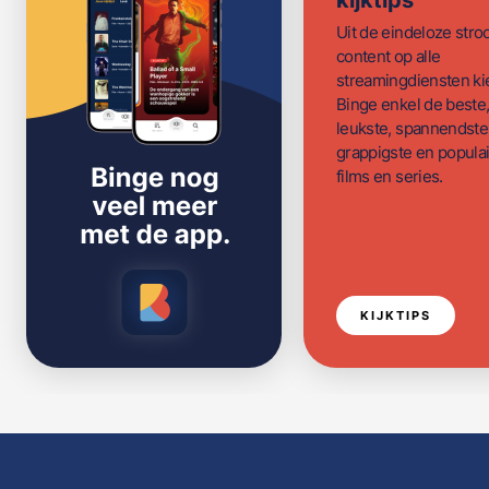
kijktips
Uit de eindeloze str
content op alle
streamingdiensten ki
Binge enkel de beste
leukste, spannendste
grappigste en populai
films en series.
KIJKTIPS