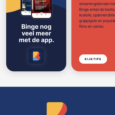
streamingdiensten ki
Binge enkel de beste
leukste, spannendste
grappigste en populai
films en series.
KIJKTIPS