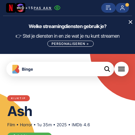
+15
PAS AAN
Netflix
SkyShowtime
Prime Video
Welke streamingdiensten gebruik je?
ijn
nge
Disney+
Videoland
HBO Max
👉 Stel je diensten in en zie wat je nu kunt streamen
PERSONALISEREN
>
NPO Start
Apple TV+
NLZIET
tips
Viaplay
Pathé Thuis
Apple TV
jsten
uws
Film1
Lumière
KIJK
KIJKTIP
meJane
Canal+
Ash
Download
de
FILTER FILMS EN SERIES OP MIJN
Binge
DIENSTEN
App
Film • Horror • 1u 35m • 2025 • IMDb 4.6
ALLES/NIETS SELECTEREN