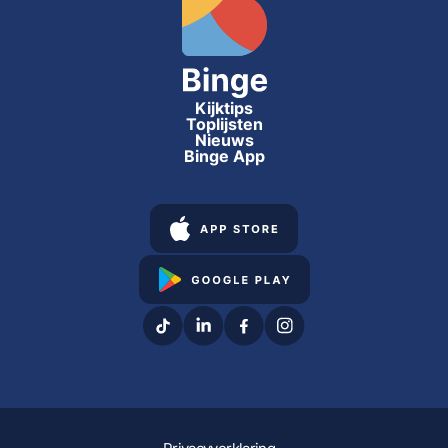
Kijktips
Toplijsten
Nieuws
Binge App