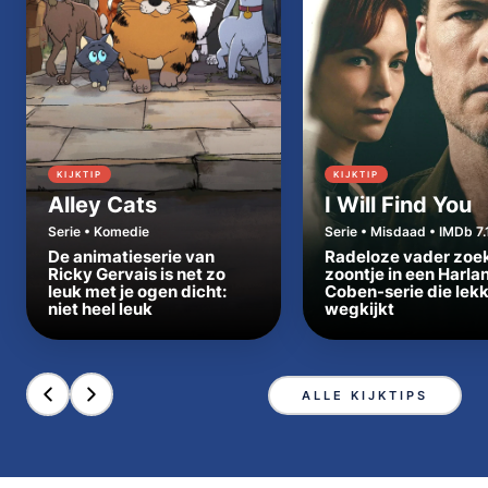
KIJKTIP
KIJKTIP
Alley Cats
I Will Find You
Serie • Komedie
Serie • Misdaad • IMDb 7.
De animatieserie van
Radeloze vader zoe
Ricky Gervais is net zo
zoontje in een Harla
leuk met je ogen dicht:
Coben-serie die lek
niet heel leuk
wegkijkt
ALLE KIJKTIPS