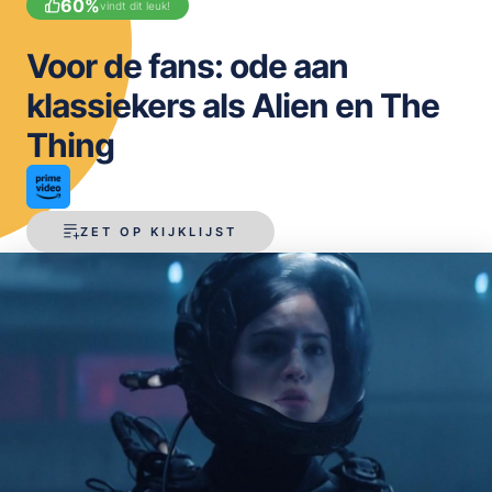
60
%
vindt dit leuk!
OPSLAAN
Voor de fans: ode aan
klassiekers als Alien en The
Thing
ZET OP KIJKLIJST