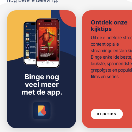
nóg betere beleving.
Ontdek onze
kijktips
Uit de eindeloze str
content op alle
streamingdiensten ki
Binge enkel de beste
leukste, spannendste
grappigste en populai
films en series.
KIJKTIPS