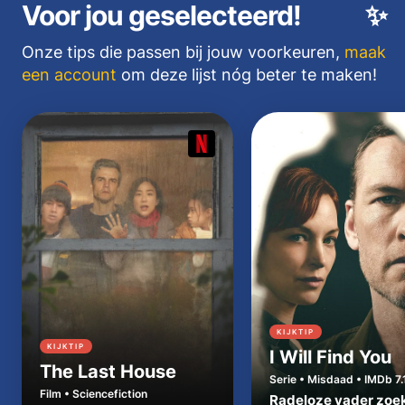
Voor jou geselecteerd!
✨
Onze tips die passen bij jouw voorkeuren,
maak
een account
om deze lijst nóg beter te maken!
KIJKTIP
KIJKTIP
I Will Find You
The Last House
Serie • Misdaad • IMDb 7.
Film • Sciencefiction
Radeloze vader zoe