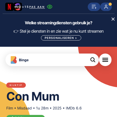
+15
PAS AAN
Netflix
SkyShowtime
Prime Video
Welke streamingdiensten gebruik je?
ijn
nge
Disney+
Videoland
HBO Max
👉 Stel je diensten in en zie wat je nu kunt streamen
PERSONALISEREN
>
NPO Start
Apple TV+
NLZIET
tips
Viaplay
Pathé Thuis
Apple TV
jsten
uws
Film1
Lumière
KIJK
KIJKTIP
meJane
Canal+
Con Mum
Download
de
FILTER FILMS EN SERIES OP MIJN
Binge
DIENSTEN
App
Film • Misdaad • 1u 28m • 2025 • IMDb 6.6
ALLES/NIETS SELECTEREN