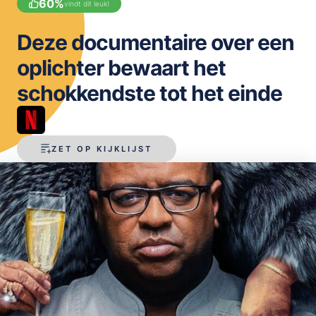
60
%
vindt dit leuk!
OPSLAAN
Deze documentaire over een
oplichter bewaart het
schokkendste tot het einde
ZET OP KIJKLIJST