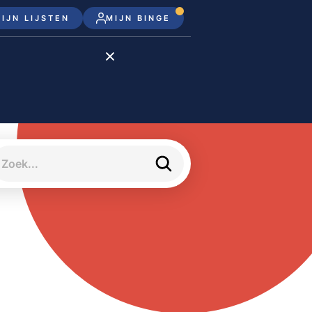
IJN LIJSTEN
MIJN BINGE
Disney+
Apple TV+
Apple TV
meJane