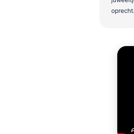
juweeltj
oprecht