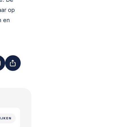
aar op
n en
IJKEN