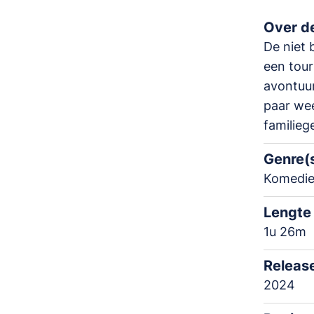
Over de
De niet 
een tour
avontuu
paar we
familieg
Genre(
Komedie
Lengte
1u 26m
Releas
2024