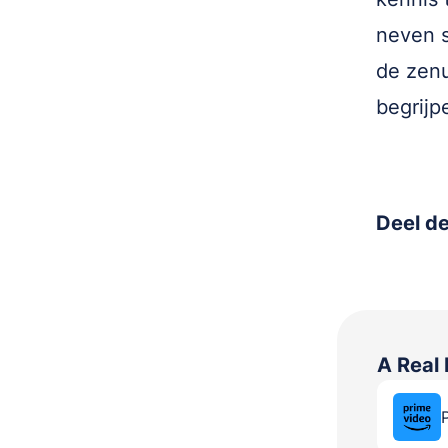
neven s
de zenu
begrijp
Deel de
A Real