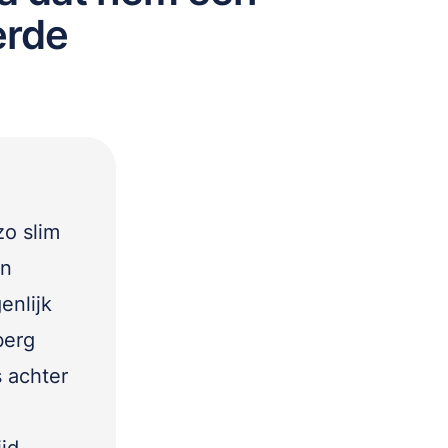
erde
zo slim
an
enlijk
berg
s achter