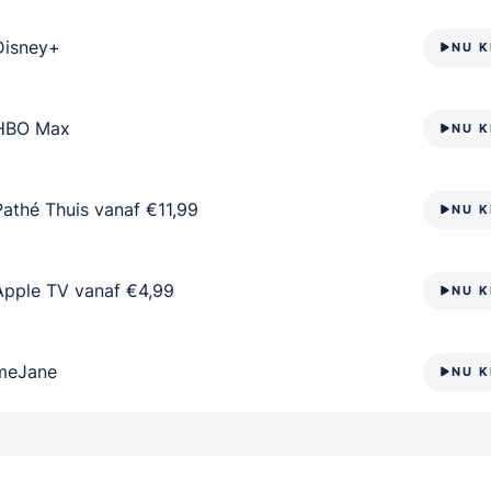
Disney+
NU K
HBO Max
NU K
Pathé Thuis vanaf €11,99
NU K
Apple TV vanaf €4,99
NU K
meJane
NU K