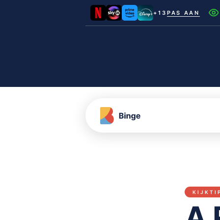
+13
PAS AAN
Netflix
Videoland
NLZIET
Film1
Canal+
KIJKTI
A 