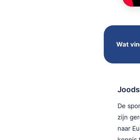
Wat vind
Joods
De spon
zijn ge
naar Eu
kennis 