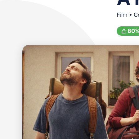
Film • 
80