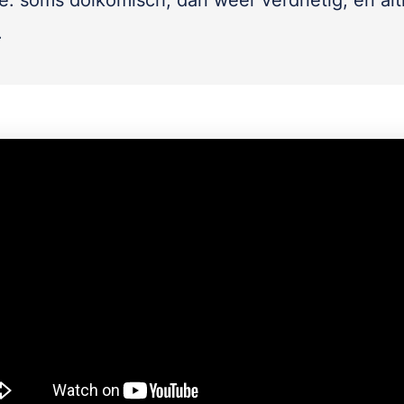
e: soms dolkomisch, dan weer verdrietig, en alt
.