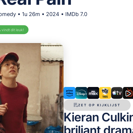
Comedy • 1u 26m • 2024 • IMDb 7.0
%
vindt dit leuk!
ZET OP KIJKLIJST
Kieran Culkin
briljant dra