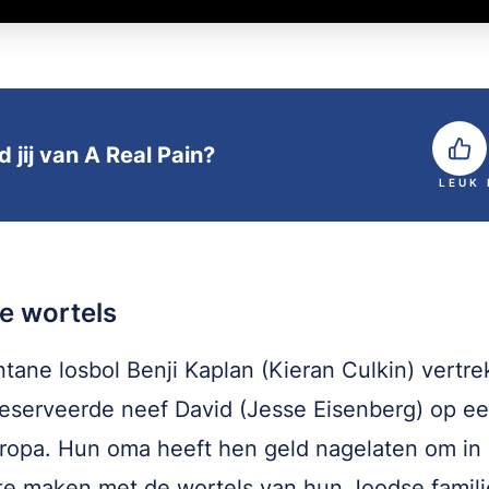
 jij van A Real Pain?
LEUK
e wortels
tane losbol Benji Kaplan (Kieran Culkin) vertre
reserveerde neef David (Jesse Eisenberg) op ee
ropa. Hun oma heeft hen geld nagelaten om in
te maken met de wortels van hun Joodse famili