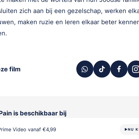
luiten zich aan bij een gezelschap, werken elk
wen, maken ruzie en leren elkaar beter kenne
en.
ze film
 Pain
is beschikbaar bij
Prime Video vanaf €4,99
NU K