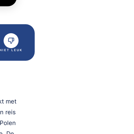
NIET LEUK
kt met
n reis
 Polen
e. De