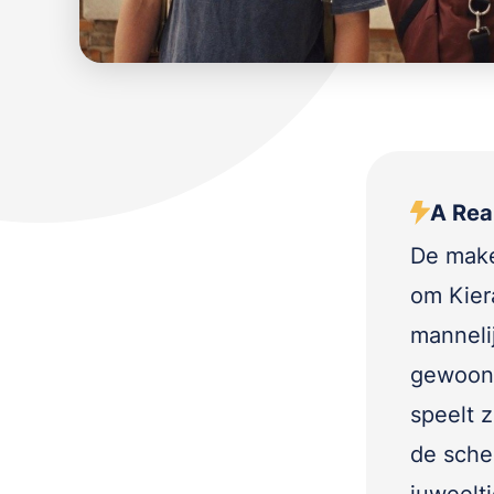
A Real
De make
om Kier
mannelij
gewoon 
speelt 
de scher