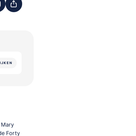
IJKEN
 Mary
de Forty