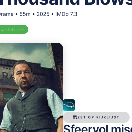
Drama • 55m • 2025 • IMDb 7.3
%
vindt dit leuk!
ZET OP KIJKLIJST
Sfeervol mi