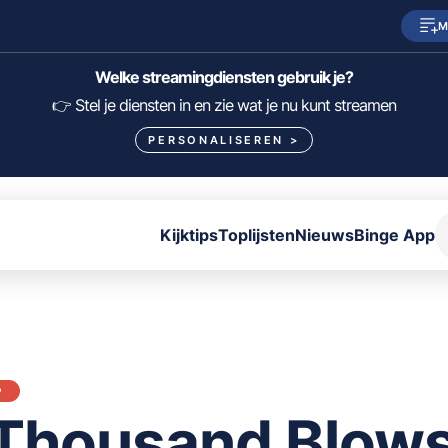
M
SkyShowtime
Prime Video
Welke streamingdiensten gebruik je?
HBO Max
NPO Start
👉 Stel je diensten in en zie wat je nu kunt streamen
PERSONALISEREN
>
Viaplay
Pathé Thuis
Lumière
KIJK
Kijktips
Toplijsten
Nieuws
Binge App
FILTER FILMS EN SERIES OP MIJN DIENSTEN
ALLES/NIETS SELECTEREN
OPSLAAN
P
Thousand Blow