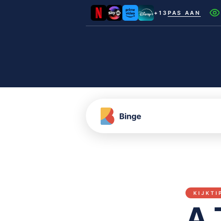
+13
PAS AAN
Netflix
Videoland
NLZIET
Film1
Canal+
KIJKTI
A 