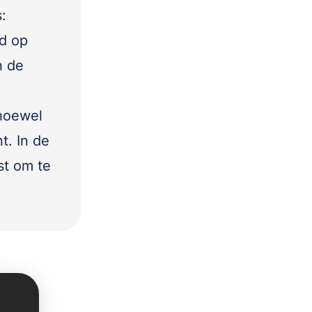
:
d op
n de
 hoewel
t. In de
st om te