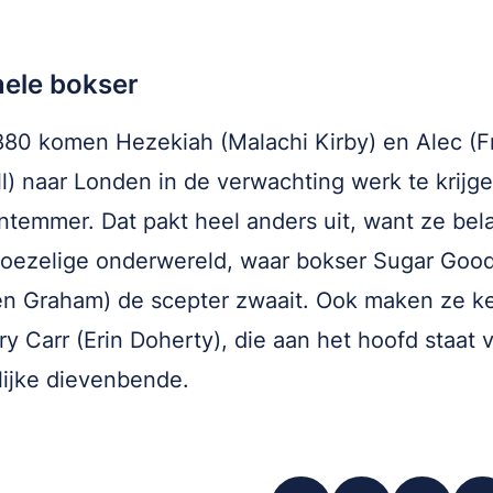
nele bokser
80 komen Hezekiah (Malachi Kirby) en Alec (F
l) naar Londen in de verwachting werk te krijge
temmer. Dat pakt heel anders uit, want ze be
roezelige onderwereld, waar bokser Sugar Goo
n Graham) de scepter zwaait. Ook maken ze k
y Carr (Erin Doherty), die aan het hoofd staat 
ijke dievenbende.