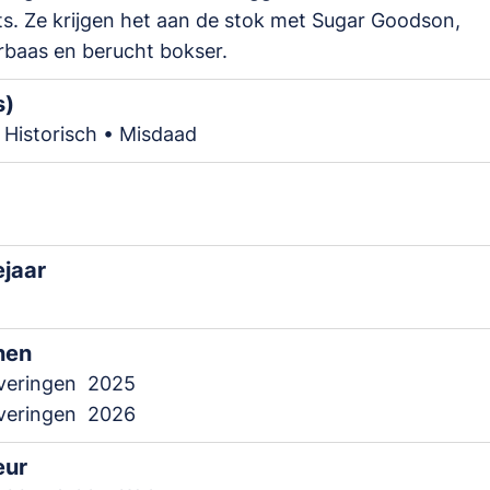
s. Ze krijgen het aan de stok met Sugar Goodson,
baas en berucht bokser.
s)
Historisch • Misdaad
ejaar
nen
everingen
2025
everingen
2026
eur