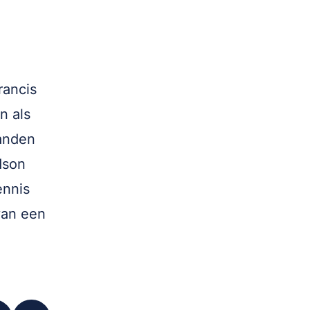
rancis
n als
landen
dson
ennis
van een