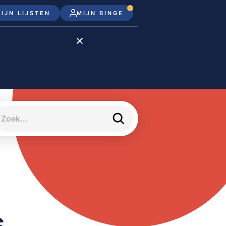
IJN LIJSTEN
MIJN BINGE
Disney+
Apple TV+
Apple TV
meJane
s