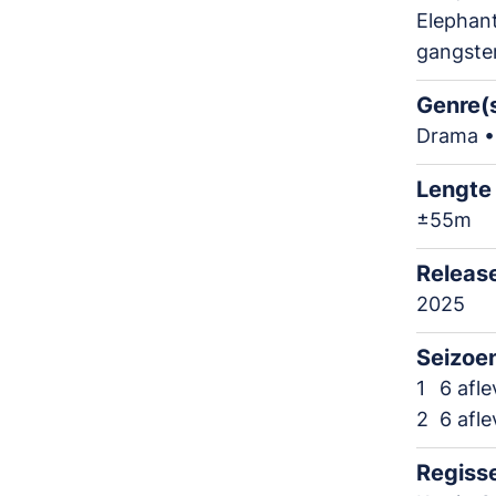
Elephant
gangster
Genre(
Drama • 
Lengte
±55m
Releas
2025
Seizoe
1
6 afl
2
6 afl
Regiss