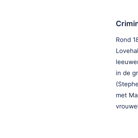
Crimi
Rond 18
Lovehal
leeuwen
in de g
(Stephe
met Mar
vrouwel