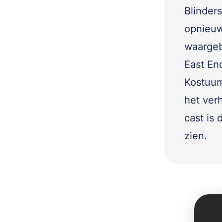
Blinder
opnieuw
waargeb
East En
Kostuum
het verh
cast is 
zien.