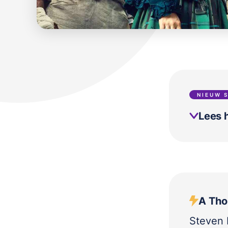
NIEUW 
Lees h
A Tho
Steven 