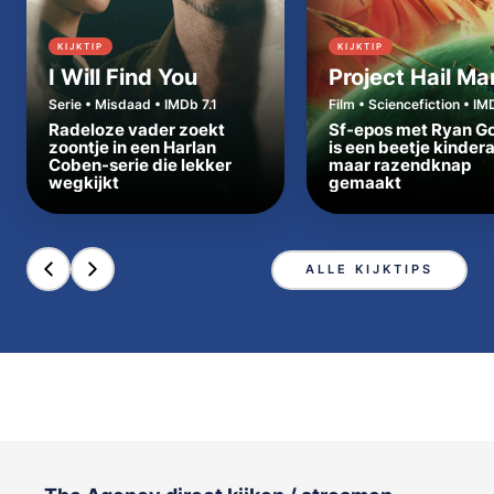
KIJKTIP
KIJKTIP
I Will Find You
Project Hail Ma
Serie • Misdaad • IMDb 7.1
Film • Sciencefiction • IM
Radeloze vader zoekt
Sf-epos met Ryan Go
zoontje in een Harlan
is een beetje kinder
Coben-serie die lekker
maar razendknap
wegkijkt
gemaakt
ALLE KIJKTIPS