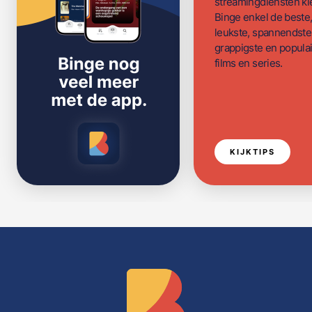
streamingdiensten ki
Binge enkel de beste
leukste, spannendste
grappigste en populai
films en series.
KIJKTIPS