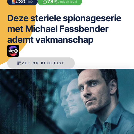
#
30
78
%
/ 100
vindt dit leuk!
OPSLAAN
Deze steriele spionageserie
met Michael Fassbender
ademt vakmanschap
ZET OP KIJKLIJST