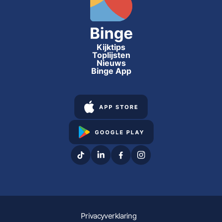
Kijktips
Toplijsten
Nieuws
Binge App
Privacyverklaring