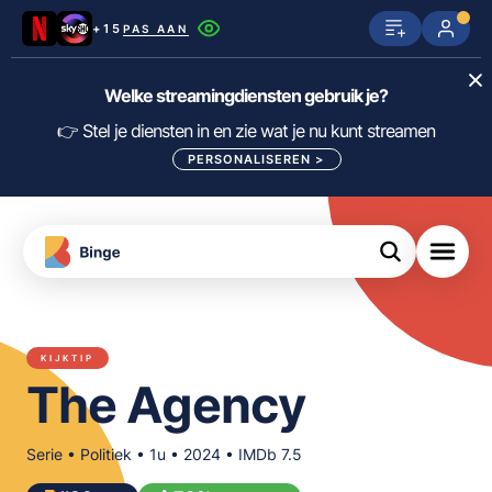
+15
PAS AAN
Netflix
SkyShowtime
Prime Video
Welke streamingdiensten gebruik je?
ijn
nge
Disney+
Videoland
HBO Max
👉 Stel je diensten in en zie wat je nu kunt streamen
PERSONALISEREN
>
NPO Start
Apple TV+
NLZIET
tips
Viaplay
Pathé Thuis
Apple TV
jsten
uws
Film1
Lumière
KIJK
KIJKTIP
meJane
Canal+
The Agency
Download
de
FILTER FILMS EN SERIES OP MIJN
Binge
DIENSTEN
App
Serie • Politiek • 1u • 2024 • IMDb 7.5
ALLES/NIETS SELECTEREN