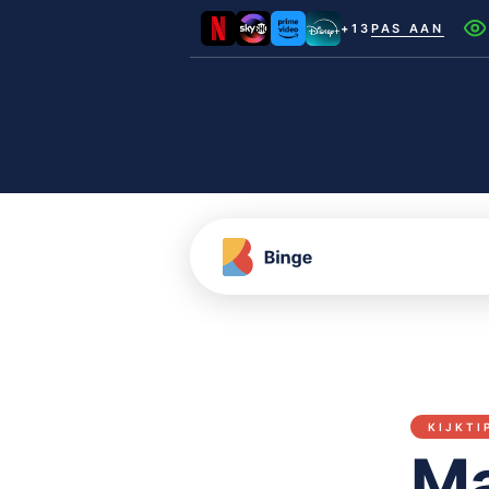
+13
PAS AAN
Netflix
Videoland
NLZIET
Film1
Canal+
KIJKTI
Ma