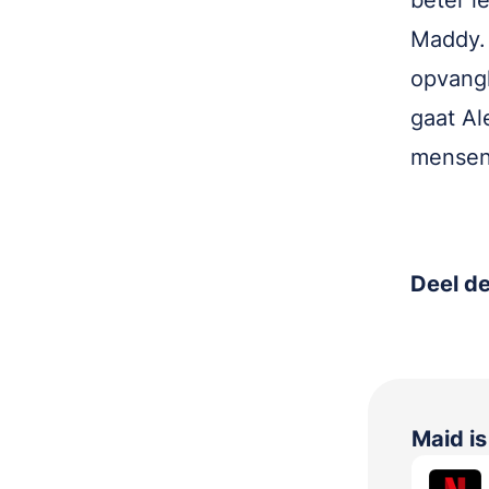
beter l
Maddy.
opvangh
gaat Al
mensen
Deel de
Maid
i