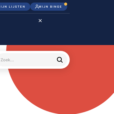
IJN LIJSTEN
MIJN BINGE
Disney+
Apple TV+
Apple TV
meJane