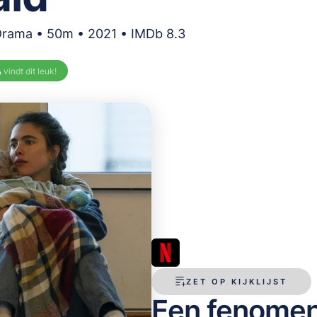
Drama • 50m • 2021 • IMDb 8.3
%
vindt dit leuk!
ZET OP KIJKLIJST
Een fenomen