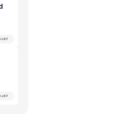
d
LIJST
LIJST