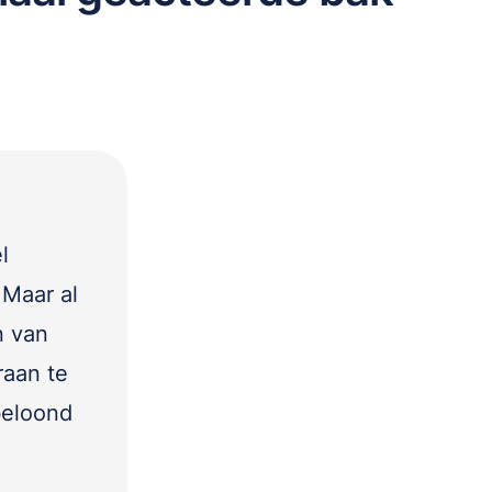
l
 Maar al
n van
raan te
beloond