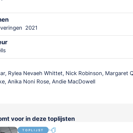
nen
everingen
2021
eur
lls
lar, Rylea Nevaeh Whittet, Nick Robinson, Margaret Q
rke, Anika Noni Rose, Andie MacDowell
mt voor in deze toplijsten
TOPLIJST
14