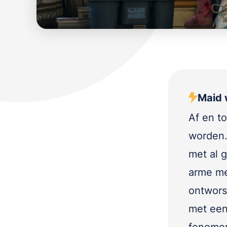
Maid w
Af en to
worden.
met al g
arme me
ontwors
met een