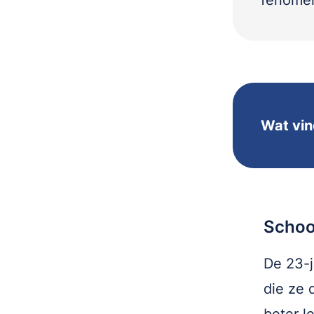
fenomen
Wat vin
Schoo
De 23-j
die ze 