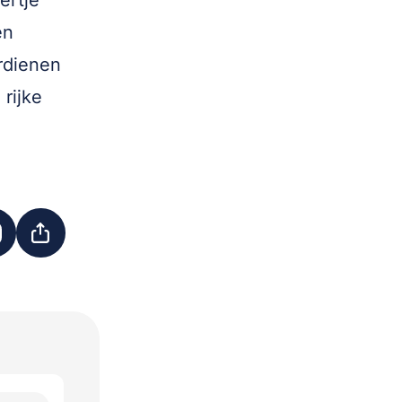
ertje
en
rdienen
rijke