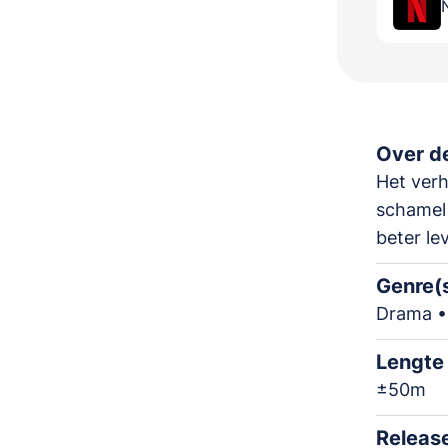
Over de
Het verh
schamel 
beter le
Genre(
Drama •
Lengte
±50m
Releas