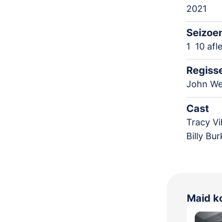
2021
Seizoe
1
10 afl
Regiss
John We
Cast
Tracy Vi
Billy Bu
Maid ko