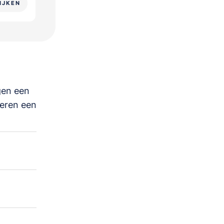
IJKEN
gen een
deren een