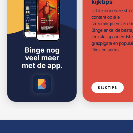
kijktips
Uit de eindeloze str
content op alle
streamingdiensten ki
Binge enkel de beste
leukste, spannendste
grappigste en populai
films en series.
KIJKTIPS