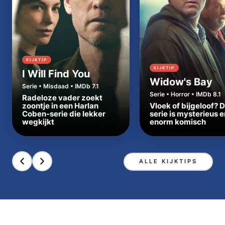
KIJKTIP
KIJKTIP
I Will Find You
Widow's Bay
Serie • Misdaad • IMDb 7.1
Serie • Horror • IMDb 8.1
Radeloze vader zoekt
zoontje in een Harlan
Vloek of bijgeloof? 
Coben-serie die lekker
serie is mysterieus e
wegkijkt
enorm komisch
ALLE KIJKTIPS