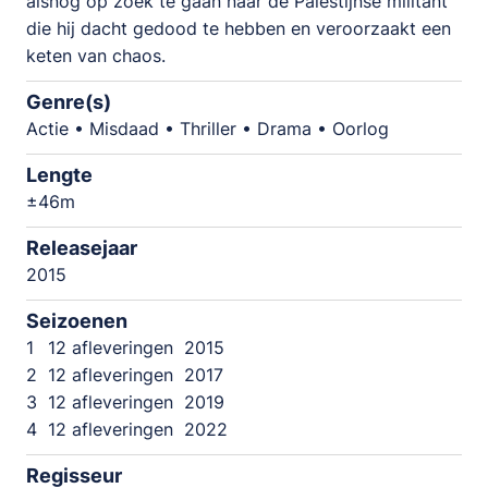
alsnog op zoek te gaan naar de Palestijnse militant
die hij dacht gedood te hebben en veroorzaakt een
keten van chaos.
Genre(s)
Actie • Misdaad • Thriller • Drama • Oorlog
Lengte
±46m
Releasejaar
2015
Seizoenen
1
12 afleveringen
2015
2
12 afleveringen
2017
3
12 afleveringen
2019
4
12 afleveringen
2022
Regisseur