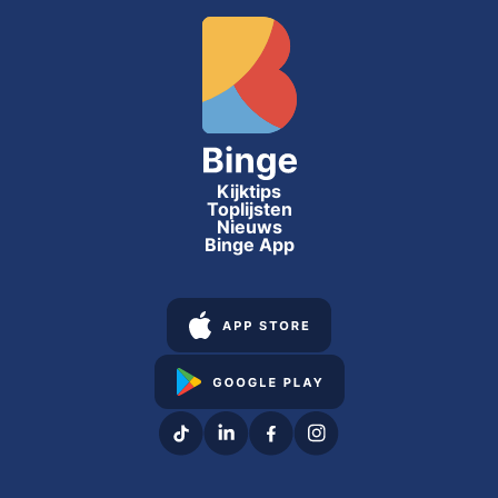
Kijktips
Toplijsten
Nieuws
Binge App