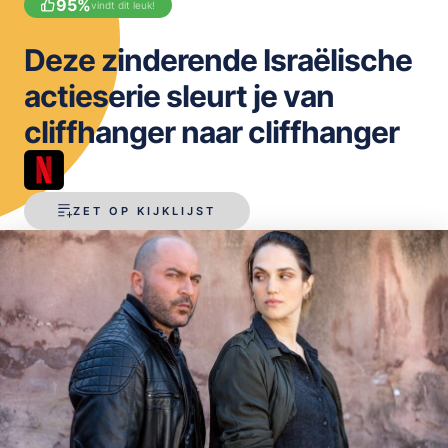
95
%
vindt dit leuk!
OPSLAAN
Deze zinderende Israëlische
actieserie sleurt je van
cliffhanger naar cliffhanger
ZET OP KIJKLIJST